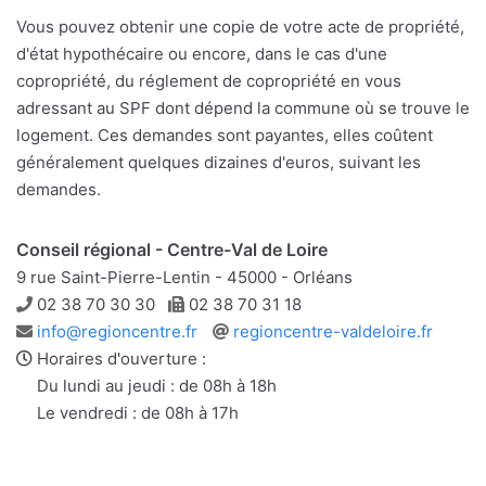
Vous pouvez obtenir une copie de votre acte de propriété,
d'état hypothécaire ou encore, dans le cas d'une
copropriété, du réglement de copropriété en vous
adressant au SPF dont dépend la commune où se trouve le
logement. Ces demandes sont payantes, elles coûtent
généralement quelques dizaines d'euros, suivant les
demandes.
Conseil régional - Centre-Val de Loire
9 rue Saint-Pierre-Lentin - 45000 - Orléans
Téléphone
Télécopie
02 38 70 30 30
02 38 70 31 18
Adresse
Site
info@regioncentre.fr
regioncentre-valdeloire.fr
e-
web
Horaires d'ouverture :
mail
Du lundi au jeudi : de 08h à 18h
Le vendredi : de 08h à 17h