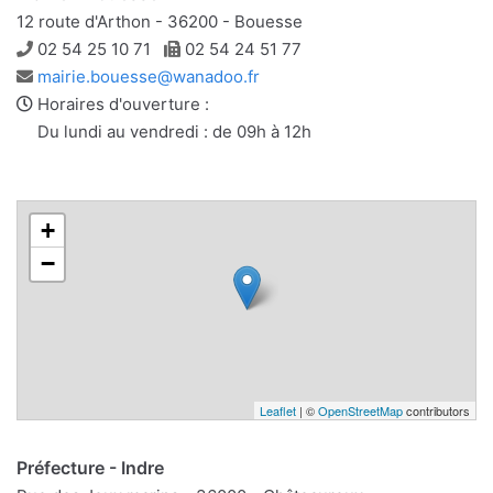
12 route d'Arthon - 36200 - Bouesse
Téléphone
Télécopie
02 54 25 10 71
02 54 24 51 77
Adresse
mairie.bouesse@wanadoo.fr
e-
Horaires d'ouverture :
mail
Du lundi au vendredi : de 09h à 12h
+
−
Leaflet
| ©
OpenStreetMap
contributors
Préfecture - Indre