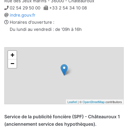
Rue des Jeux marins - 36000 - Châteauroux
Téléphone
Télécopie
02 54 29 50 00
+33 2 54 34 10 08
Site
indre.gouv.fr
web
Horaires d'ouverture :
Du lundi au vendredi : de '09h à 16h
+
−
Leaflet
| ©
OpenStreetMap
contributors
Service de la publicité foncière (SPF) - Châteauroux 1
(anciennement service des hypothèques).