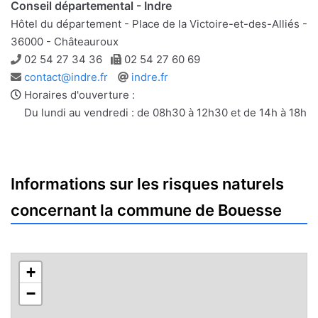
Conseil départemental - Indre
Hôtel du département - Place de la Victoire-et-des-Alliés -
36000 - Châteauroux
Téléphone
Télécopie
02 54 27 34 36
02 54 27 60 69
Adresse
Site
contact@indre.fr
indre.fr
e-
web
Horaires d'ouverture :
mail
Du lundi au vendredi : de 08h30 à 12h30 et de 14h à 18h
Informations sur les risques naturels
concernant la commune de Bouesse
+
−