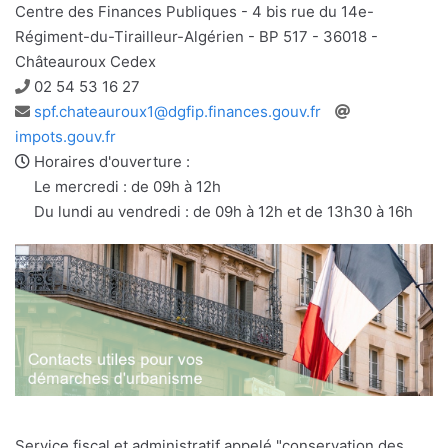
Centre des Finances Publiques - 4 bis rue du 14e-
Régiment-du-Tirailleur-Algérien - BP 517 - 36018 -
Châteauroux Cedex
Téléphone
02 54 53 16 27
Adresse
Site
spf.chateauroux1@dgfip.finances.gouv.fr
e-
web
impots.gouv.fr
mail
Horaires d'ouverture :
Le mercredi : de 09h à 12h
Du lundi au vendredi : de 09h à 12h et de 13h30 à 16h
Service fiscal et administratif appelé "conservation des