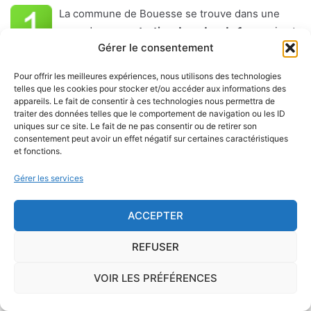
La commune de Bouesse se trouve dans une
zone de
concentration de radon de 1
, ce qui est
Gérer le consentement
considéré comme
faible
.
Pour offrir les meilleures expériences, nous utilisons des technologies
Le
radon
est un gaz radioactif issu de la désintégration du
telles que les cookies pour stocker et/ou accéder aux informations des
radium et de l'uranium, deux éléments présents dans le sol
appareils. Le fait de consentir à ces technologies nous permettra de
traiter des données telles que le comportement de navigation ou les ID
et les roches. On trouve des taux importants de radon
uniques sur ce site. Le fait de ne pas consentir ou de retirer son
dans l'air sur le territoire français. C'est pourquoi l'ISRN
consentement peut avoir un effet négatif sur certaines caractéristiques
et fonctions.
(Institut de Radioprotection et de Sûreté Nucléaire), à la
demande de l'Autorité de Sûreté Nucléaire, a classé les
Gérer les services
communes françaises en fonction de leur potentiel radon :
1, 2 ou 3.
ACCEPTER
Inhalé régulièrement et sur le long terme, le radon est un
REFUSER
facteur d'apparition du cancer du poumon.
VOIR LES PRÉFÉRENCES
A partir des sols essentiellement (mais également, dans
une moindre mesure, à partir des matériaux de