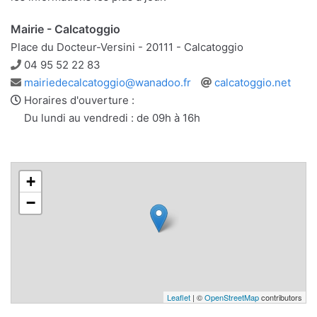
Mairie - Calcatoggio
Place du Docteur-Versini - 20111 - Calcatoggio
Téléphone
04 95 52 22 83
Adresse
Site
mairiedecalcatoggio@wanadoo.fr
calcatoggio.net
e-
web
Horaires d'ouverture :
mail
Du lundi au vendredi : de 09h à 16h
+
−
Leaflet
| ©
OpenStreetMap
contributors