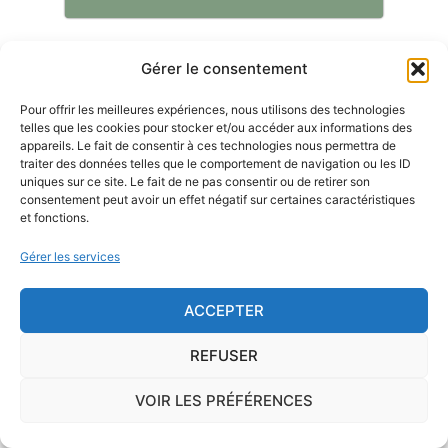
Gérer le consentement
Le risque Radon
Pour offrir les meilleures expériences, nous utilisons des technologies
La commune de Calcatoggio se trouve dans une
telles que les cookies pour stocker et/ou accéder aux informations des
appareils. Le fait de consentir à ces technologies nous permettra de
zone de
concentration de radon de 3
, ce qui est
traiter des données telles que le comportement de navigation ou les ID
considéré comme
élevé
.
uniques sur ce site. Le fait de ne pas consentir ou de retirer son
consentement peut avoir un effet négatif sur certaines caractéristiques
et fonctions.
Certains territoires français présentent une
concentration
importante de radon
, gaz radioactif issu de la
Gérer les services
désintégration du radium et de l'uranium, deux éléments
présents dans le sol et les roches. L'ISRN (Institut de
ACCEPTER
Radioprotection et de Sûreté Nucléaire), à la demande de
l'Autorité de Sûreté Nucléaire, a cartographié le territoire
REFUSER
français en délimitant trois types de communes de
potentiel 1, 2 ou 3.
VOIR LES PRÉFÉRENCES
Sur le long terme, ce gaz peut favoriser l'apparition du