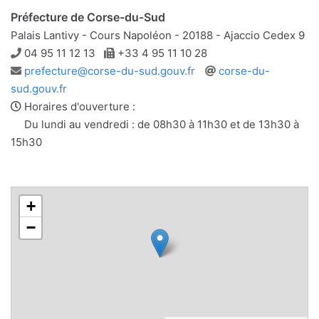
Préfecture de Corse-du-Sud
Palais Lantivy - Cours Napoléon - 20188 - Ajaccio Cedex 9
Téléphone
Télécopie
04 95 11 12 13
+33 4 95 11 10 28
Adresse
Site
prefecture@corse-du-sud.gouv.fr
corse-du-
e-
web
sud.gouv.fr
mail
Horaires d'ouverture :
Du lundi au vendredi : de 08h30 à 11h30 et de 13h30 à
15h30
+
−