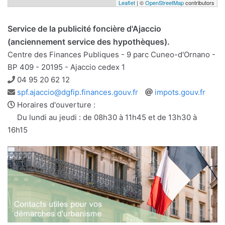
Leaflet
| ©
OpenStreetMap
contributors
Service de la publicité foncière d'Ajaccio
(anciennement service des hypothèques).
Centre des Finances Publiques - 9 parc Cuneo-d'Ornano -
BP 409 - 20195 - Ajaccio cedex 1
Téléphone
04 95 20 62 12
Adresse
Site
spf.ajaccio@dgfip.finances.gouv.fr
impots.gouv.fr
e-
web
Horaires d'ouverture :
mail
Du lundi au jeudi : de 08h30 à 11h45 et de 13h30 à
16h15