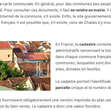
r à la carte communale. En général, pour des communes peu peupl
(N). Pour consulter ces documents, il faut
se rendre en mairie
. I
nternet de la commune, s'il existe. Enfin, le site gouvernement
rançais. Il est possible que, s'il existe, celui de Chalais s'y tro
En France, le
cadastre
consiste
administratifs rencensant la tot
dans chaque commune française.
communes, lesquelles sont divis
elles, divisées en feuilles.
Le cadastre permet l'identificat
parcelle
unique et le numéro de 
res fournissent obligatoirement une version imprimée du plan cad
face du bien vendu. Le cadastre a donc une valeur foncière.