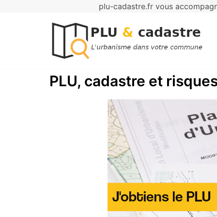
plu-cadastre.fr vous accompagne
Aller
au
contenu
PLU, cadastre et risques 