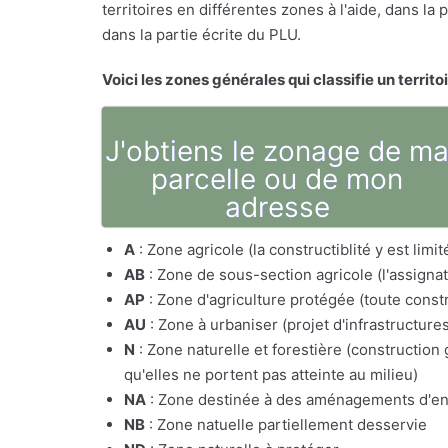
territoires en différentes zones à l'aide, dans l
dans la partie écrite du PLU.
Voici les zones générales qui classifie un territo
J'obtiens le zonage de m
parcelle ou de mon
adresse
A
: Zone agricole (la constructiblité y est lim
AB
: Zone de sous-section agricole (l'assig
AP
: Zone d'agriculture protégée (toute constr
AU
: Zone à urbaniser (projet d'infrastructure
N
: Zone naturelle et forestière (constructio
qu'elles ne portent pas atteinte au milieu)
NA
: Zone destinée à des aménagements d'e
NB
: Zone natuelle partiellement desservie