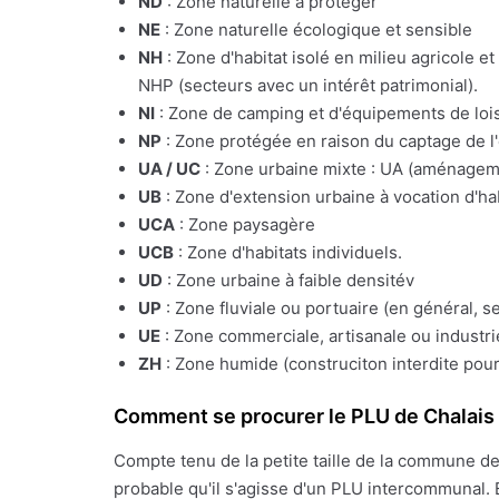
ND
: Zone naturelle à protéger
NE
: Zone naturelle écologique et sensible
NH
: Zone d'habitat isolé en milieu agricole e
NHP (secteurs avec un intérêt patrimonial).
NI
: Zone de camping et d'équipements de lois
NP
: Zone protégée en raison du captage de l
UA / UC
: Zone urbaine mixte : UA (aménagemen
UB
: Zone d'extension urbaine à vocation d'ha
UCA
: Zone paysagère
UCB
: Zone d'habitats individuels.
UD
: Zone urbaine à faible densitév
UP
: Zone fluviale ou portuaire (en général, s
UE
: Zone commerciale, artisanale ou industrie
ZH
: Zone humide (construciton interdite pour
Comment se procurer le PLU de Chalais
Compte tenu de la petite taille de la commune d
probable qu'il s'agisse d'un PLU intercommunal. 