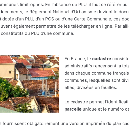
ommunes limitrophes. En l'absence de PLU, il faut se référer a
documents, le Règlement National d'Urbanisme devient le docume
it dotée d'un PLU, d'un POS ou d'une Carte Communale, ces d
euvent également permettre de les télécharger en ligne. Par aill
s constitutifs du PLU d'une commune.
En France, le
cadastre
consiste
administratifs rencensant la tot
dans chaque commune française.
communes, lesquelles sont divis
elles, divisées en feuilles.
Le cadastre permet l'identificat
parcelle
unique et le numéro de 
res fournissent obligatoirement une version imprimée du plan cad