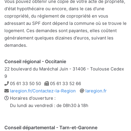
Vous pouvez obtenir une copie de votre acte de propriété,
d'état hypothécaire ou encore, dans le cas d'une
copropriété, du réglement de copropriété en vous
adressant au SPF dont dépend la commune où se trouve le
logement. Ces demandes sont payantes, elles coûtent
généralement quelques dizaines d'euros, suivant les
demandes.
Conseil régional - Occitanie
22 boulevard du Maréchal Juin - 31406 - Toulouse Cedex
9
Téléphone
Télécopie
05 61 33 50 50
05 61 33 52 66
Adresse
Site
laregion.fr/Contactez-la-Region
laregion.fr
e-
web
Horaires d'ouverture :
mail
Du lundi au vendredi : de 08h30 à 18h
Conseil départemental - Tarn-et-Garonne