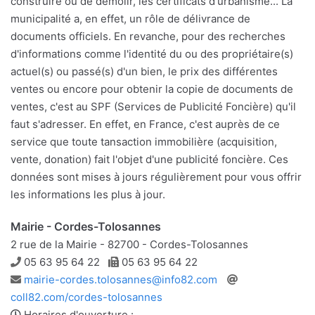
construire ou de démolir, les certificats d'urbanisme... La
municipalité a, en effet, un rôle de délivrance de
documents officiels. En revanche, pour des recherches
d'informations comme l'identité du ou des propriétaire(s)
actuel(s) ou passé(s) d'un bien, le prix des différentes
ventes ou encore pour obtenir la copie de documents de
ventes, c'est au SPF (Services de Publicité Foncière) qu'il
faut s'adresser. En effet, en France, c'est auprès de ce
service que toute tansaction immobilière (acquisition,
vente, donation) fait l'objet d'une publicité foncière. Ces
données sont mises à jours régulièrement pour vous offrir
les informations les plus à jour.
Mairie - Cordes-Tolosannes
2 rue de la Mairie - 82700 - Cordes-Tolosannes
Téléphone
Télécopie
05 63 95 64 22
05 63 95 64 22
Adresse
Site
mairie-cordes.tolosannes@info82.com
e-
web
coll82.com/cordes-tolosannes
mail
Horaires d'ouverture :