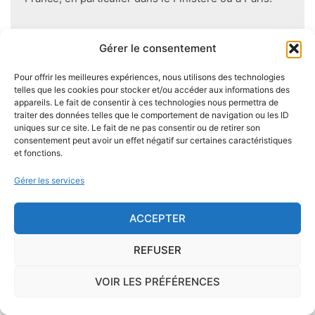
Pour éviter l'apparition et la prolifération de mérule
Gérer le consentement
dans un logement contenant du bois, des règles sont
à respecter lors de la construction de celui-ci.
Pour offrir les meilleures expériences, nous utilisons des technologies
Utiliser des bois secs, éviter autant que possible le
telles que les cookies pour stocker et/ou accéder aux informations des
contact direct entre le bois et le sol
, s'assurer de
appareils. Le fait de consentir à ces technologies nous permettra de
traiter des données telles que le comportement de navigation ou les ID
l'étanchéité des façades et toitures ou encore
uniques sur ce site. Le fait de ne pas consentir ou de retirer son
prévoir des aérations en sous-sol limitent les risques
consentement peut avoir un effet négatif sur certaines caractéristiques
et fonctions.
majeurs d'apparition de champignons lignivores.
Gérer les services
ACCEPTER
Je demande le descriptif des
risques pour ma ville
REFUSER
VOIR LES PRÉFÉRENCES