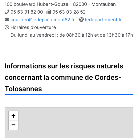
100 boulevard Hubert-Gouze - 82000 - Montauban
Téléphone
Télécopie
05 63 91 82 00
05 63 03 28 52
Adresse
Site
courrier@ledepartement82.fr
ledepartement.fr
e-
web
Horaires d'ouverture :
mail
Du lundi au vendredi : de 08h30 à 12h et de 13h30 à 17h
Informations sur les risques naturels
concernant la commune de Cordes-
Tolosannes
+
−