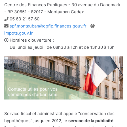
Centre des Finances Publiques - 30 avenue du Danemark
- BP 30651 - 82017 - Montauban Cedex
Téléphone
05 63 21 57 60
Adresse
Site
spf.montauban@dgfip.finances.gouv.fr
e-
web
impots.gouv.fr
mail
Horaires d'ouverture :
Du lundi au jeudi : de 08h30 à 12h et de 13h30 à 16h
Service fiscal et administratif appelé "conservation des
hypothèques" jusqu'en 2012, le
service de la publicité