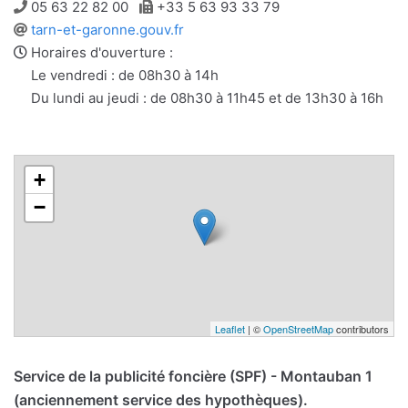
Téléphone
Télécopie
05 63 22 82 00
+33 5 63 93 33 79
Site
tarn-et-garonne.gouv.fr
web
Horaires d'ouverture :
Le vendredi : de 08h30 à 14h
Du lundi au jeudi : de 08h30 à 11h45 et de 13h30 à 16h
+
−
Leaflet
| ©
OpenStreetMap
contributors
Service de la publicité foncière (SPF) - Montauban 1
(anciennement service des hypothèques).