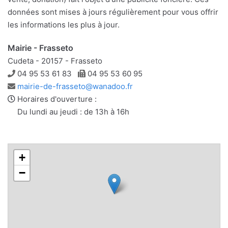
données sont mises à jours régulièrement pour vous offrir
les informations les plus à jour.
Mairie - Frasseto
Cudeta - 20157 - Frasseto
Téléphone
Télécopie
04 95 53 61 83
04 95 53 60 95
Adresse
mairie-de-frasseto@wanadoo.fr
e-
Horaires d'ouverture :
mail
Du lundi au jeudi : de 13h à 16h
+
−