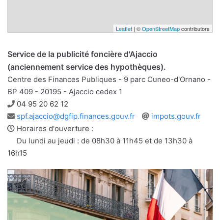
Leaflet
| ©
OpenStreetMap
contributors
Service de la publicité foncière d'Ajaccio
(anciennement service des hypothèques).
Centre des Finances Publiques - 9 parc Cuneo-d'Ornano -
BP 409 - 20195 - Ajaccio cedex 1
Téléphone
04 95 20 62 12
Adresse
Site
spf.ajaccio@dgfip.finances.gouv.fr
impots.gouv.fr
e-
web
Horaires d'ouverture :
mail
Du lundi au jeudi : de 08h30 à 11h45 et de 13h30 à
16h15