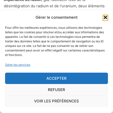
désintégration du radium et de l'uranium, deux éléments
présents dans le sol et les roches. L'ISRN (Institut de
Gérer le consentement
Radioprotection et de Sûreté Nucléaire), à la demande de
l'Autorité de Sûreté Nucléaire, a cartographié le territoire
Pour offrir les meilleures expériences, nous utilisons des technologies
français en délimitant trois types de communes de
telles que les cookies pour stocker et/ou accéder aux informations des
appareils. Le fait de consentir à ces technologies nous permettra de
potentiel 1, 2 ou 3.
traiter des données telles que le comportement de navigation ou les ID
uniques sur ce site. Le fait de ne pas consentir ou de retirer son
Sur le long terme, ce gaz peut favoriser l'apparition du
consentement peut avoir un effet négatif sur certaines caractéristiques
et fonctions.
cancer du poumon.
Gérer les services
Présent essentiellement dans les sols mais également, en
concentration moindre, dans les matériaux de construction
ACCEPTER
et l'eau de distribution, le radon peut s'infiltrer à l'intérieur
d'une habitation par le passage des canalisations, les vides
REFUSER
sanitaires, les caves, etc.
VOIR LES PRÉFÉRENCES
Il existe des
dispositifs spécifiques
, qui coûtent