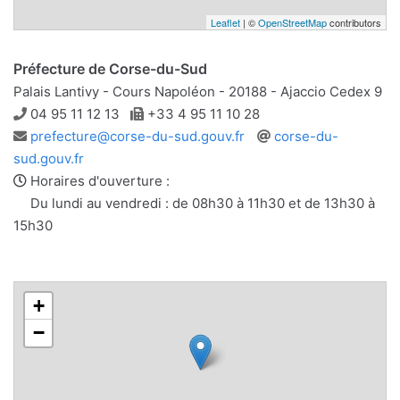
Leaflet
| ©
OpenStreetMap
contributors
Préfecture de Corse-du-Sud
Palais Lantivy - Cours Napoléon - 20188 - Ajaccio Cedex 9
Téléphone
Télécopie
04 95 11 12 13
+33 4 95 11 10 28
Adresse
Site
prefecture@corse-du-sud.gouv.fr
corse-du-
e-
web
sud.gouv.fr
mail
Horaires d'ouverture :
Du lundi au vendredi : de 08h30 à 11h30 et de 13h30 à
15h30
+
−