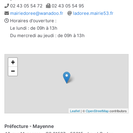
Téléphone
Télécopie
02 43 05 54 72
02 43 05 54 95
Adresse
Site
mairiedoree@wanadoo.fr
ladoree.mairie53.fr
e-
web
Horaires d'ouverture :
mail
Le lundi : de 09h à 13h
Du mercredi au jeudi : de 09h à 13h
+
−
Leaflet
| ©
OpenStreetMap
contributors
Préfecture - Mayenne