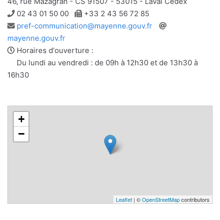
46, rue Mazagran - CS 91507 - 53015 - Laval Cedex
Téléphone
Télécopie
02 43 01 50 00
+33 2 43 56 72 85
Adresse
Site
pref-communication@mayenne.gouv.fr
e-
web
mayenne.gouv.fr
mail
Horaires d'ouverture :
Du lundi au vendredi : de 09h à 12h30 et de 13h30 à
16h30
+
−
Leaflet
| ©
OpenStreetMap
contributors