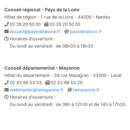
Conseil régional - Pays de la Loire
Hôtel de région - 1 rue de la Loire - 44000 - Nantes
Téléphone
Télécopie
02 28 20 50 00
02 28 20 50 05
Adresse
Site
accueil@paysdelaloire.fr
paysdelaloire.fr
e-
web
Horaires d'ouverture :
mail
Du lundi au vendredi : de 08h30 à 18h30
Conseil départemental - Mayenne
Hôtel du département - 39 rue Mazagran - 53000 - Laval
Téléphone
Télécopie
02 43 66 53 53
02 43 66 53 20
Adresse
Site
webmaster@lamayenne.fr
lamayenne.fr
e-
web
Horaires d'ouverture :
mail
Du lundi au vendredi : de 09h à 12h30 et de 14h à 17h30