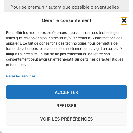
Pour se prémunir autant que possible d'éventuelles
nuisances dues aux mérules lors de la construction
Gérer le consentement
du logement, il convient de respecter certaines
règles comme l'utilisation des bois secs, le fait
Pour offrir les meilleures expériences, nous utilisons des technologies
d'éviter autant que possible le
contact direct entre
telles que les cookies pour stocker et/ou accéder aux informations des
appareils. Le fait de consentir à ces technologies nous permettra de
le bois et le sol
, de s'assurer de l'étanchéité des
traiter des données telles que le comportement de navigation ou les ID
façades et toitures, de prévoir des aérations en
uniques sur ce site. Le fait de ne pas consentir ou de retirer son
sous-sol.
consentement peut avoir un effet négatif sur certaines caractéristiques
et fonctions.
Gérer les services
Je demande le descriptif des
ACCEPTER
risques pour ma ville
REFUSER
VOIR LES PRÉFÉRENCES