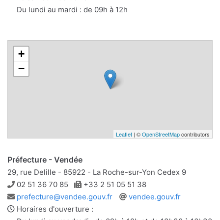
Du lundi au mardi : de 09h à 12h
+
−
Leaflet
| ©
OpenStreetMap
contributors
Préfecture - Vendée
29, rue Delille - 85922 - La Roche-sur-Yon Cedex 9
Téléphone
Télécopie
02 51 36 70 85
+33 2 51 05 51 38
Adresse
Site
prefecture@vendee.gouv.fr
vendee.gouv.fr
e-
web
Horaires d'ouverture :