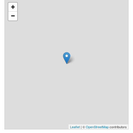
+
−
Leaflet
| ©
OpenStreetMap
contributors