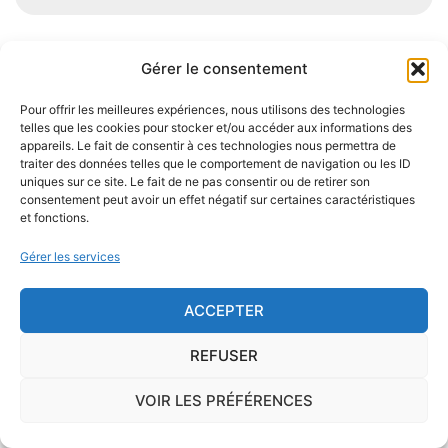
Gérer le consentement
Je demande le descriptif des
risques pour ma ville
Pour offrir les meilleures expériences, nous utilisons des technologies
telles que les cookies pour stocker et/ou accéder aux informations des
appareils. Le fait de consentir à ces technologies nous permettra de
traiter des données telles que le comportement de navigation ou les ID
uniques sur ce site. Le fait de ne pas consentir ou de retirer son
consentement peut avoir un effet négatif sur certaines caractéristiques
et fonctions.
Le risque Radon
Gérer les services
La commune de La Jonchère se trouve dans une
zone de
concentration de radon de 1
, ce qui est
ACCEPTER
considéré comme
faible
.
REFUSER
Il existe également, dans certaines communes françaises,
une
concentration en radon qui peut être importante
. Le
VOIR LES PRÉFÉRENCES
radon est un gaz radioactif issu de la désintégration du
radium et de l'uranium, deux éléments qui se trouvent