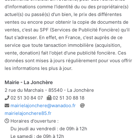
d'informations comme l'identité du ou des propriétaire(s)
actuel(s) ou passé(s) d'un bien, le prix des différentes
ventes ou encore pour obtenir la copie de documents de
ventes, c'est au SPF (Services de Publicité Foncière) qu'il
faut s'adresser. En effet, en France, c'est auprès de ce
service que toute tansaction immobilière (acquisition,
vente, donation) fait l'objet d'une publicité foncière. Ces
données sont mises à jours régulièrement pour vous offrir
les informations les plus à jour.
Mairie - La Jonchère
2 rue du Marchais - 85540 - La Jonchère
Téléphone
Télécopie
02 51 30 84 07
02 51 30 88 18
Adresse
Site
mairielajonchere@wanadoo.fr
e-
web
mairielajonchere85.fr
mail
Horaires d'ouverture :
Du jeudi au vendredi : de 09h à 12h
Le samedi : de 09h à 12h