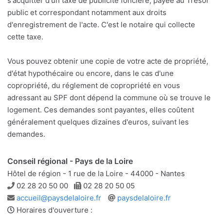
s'acquitter d'un taxe de publicité foncière, payée au Trésor
public et correspondant notamment aux droits
d'enregistrement de l'acte. C'est le notaire qui collecte
cette taxe.
Vous pouvez obtenir une copie de votre acte de propriété,
d'état hypothécaire ou encore, dans le cas d'une
copropriété, du réglement de copropriété en vous
adressant au SPF dont dépend la commune où se trouve le
logement. Ces demandes sont payantes, elles coûtent
généralement quelques dizaines d'euros, suivant les
demandes.
Conseil régional - Pays de la Loire
Hôtel de région - 1 rue de la Loire - 44000 - Nantes
Téléphone
Télécopie
02 28 20 50 00
02 28 20 50 05
Adresse
Site
accueil@paysdelaloire.fr
paysdelaloire.fr
e-
web
Horaires d'ouverture :