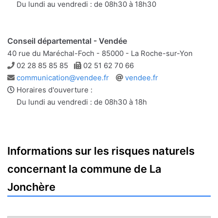
mail
Du lundi au vendredi : de 08h30 à 18h30
Conseil départemental - Vendée
40 rue du Maréchal-Foch - 85000 - La Roche-sur-Yon
Téléphone
Télécopie
02 28 85 85 85
02 51 62 70 66
Adresse
Site
communication@vendee.fr
vendee.fr
e-
web
Horaires d'ouverture :
mail
Du lundi au vendredi : de 08h30 à 18h
Informations sur les risques naturels
concernant la commune de La
Jonchère