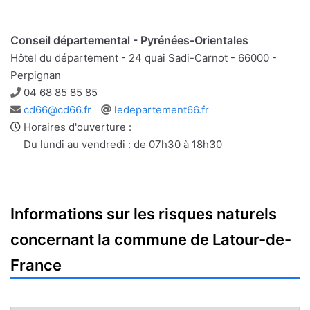
Conseil départemental - Pyrénées-Orientales
Hôtel du département - 24 quai Sadi-Carnot - 66000 -
Perpignan
Téléphone
04 68 85 85 85
Adresse
Site
cd66@cd66.fr
ledepartement66.fr
e-
web
Horaires d'ouverture :
mail
Du lundi au vendredi : de 07h30 à 18h30
Informations sur les risques naturels
concernant la commune de Latour-de-
France