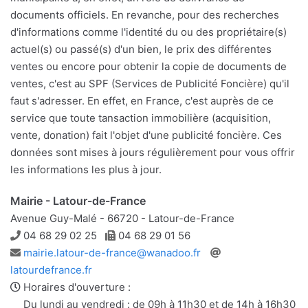
documents officiels. En revanche, pour des recherches
d'informations comme l'identité du ou des propriétaire(s)
actuel(s) ou passé(s) d'un bien, le prix des différentes
ventes ou encore pour obtenir la copie de documents de
ventes, c'est au SPF (Services de Publicité Foncière) qu'il
faut s'adresser. En effet, en France, c'est auprès de ce
service que toute tansaction immobilière (acquisition,
vente, donation) fait l'objet d'une publicité foncière. Ces
données sont mises à jours régulièrement pour vous offrir
les informations les plus à jour.
Mairie - Latour-de-France
Avenue Guy-Malé - 66720 - Latour-de-France
Téléphone
Télécopie
04 68 29 02 25
04 68 29 01 56
Adresse
Site
mairie.latour-de-france@wanadoo.fr
e-
web
latourdefrance.fr
mail
Horaires d'ouverture :
Du lundi au vendredi : de 09h à 11h30 et de 14h à 16h30