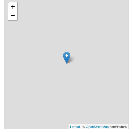
+
−
Leaflet
| ©
OpenStreetMap
contributors