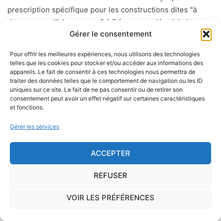
prescription spécifique pour les constructions dites "à
risque normal". Les zones 2 à 5 ( avec un aléa sisimique
Gérer le consentement
faible, modéré, moyen ou fort) où des règles de
constructions parasismiques de plus en plus strictes
Pour offrir les meilleures expériences, nous utilisons des technologies
doivent être appliquées aux bâtiments dits "à risque
telles que les cookies pour stocker et/ou accéder aux informations des
normal".
appareils. Le fait de consentir à ces technologies nous permettra de
traiter des données telles que le comportement de navigation ou les ID
uniques sur ce site. Le fait de ne pas consentir ou de retirer son
consentement peut avoir un effet négatif sur certaines caractéristiques
et fonctions.
Le risque mérule
Gérer les services
Le diagnostic concernant la mérule, champignon
lignivore n'est pas obligatoire pour la vente d'un bien
ACCEPTER
immobilier hormis dans 20 communes du Finistère
.Cependant, il est préférable d'être particulièrement
REFUSER
vigilant car des chantiers de champignons lignivores
existent dans de nombreuses communes partout en
VOIR LES PRÉFÉRENCES
France, en particulier dans le Finistère ou à Paris.