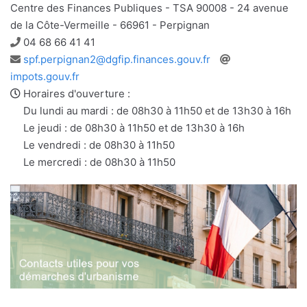
Centre des Finances Publiques - TSA 90008 - 24 avenue
de la Côte-Vermeille - 66961 - Perpignan
Téléphone
04 68 66 41 41
Adresse
Site
spf.perpignan2@dgfip.finances.gouv.fr
e-
web
impots.gouv.fr
mail
Horaires d'ouverture :
Du lundi au mardi : de 08h30 à 11h50 et de 13h30 à 16h
Le jeudi : de 08h30 à 11h50 et de 13h30 à 16h
Le vendredi : de 08h30 à 11h50
Le mercredi : de 08h30 à 11h50