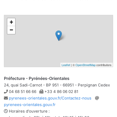
+
−
Leaflet
| ©
OpenStreetMap
contributors
Préfecture - Pyrénées-Orientales
24, quai Sadi-Carnot - BP 951 - 66951 - Perpignan Cedex
Téléphone
Télécopie
04 68 51 66 66
+33 4 86 06 02 81
Adresse
Site
pyrenees-orientales.gouv.fr/Contactez-nous
e-
web
pyrenees-orientales.gouv.fr
mail
Horaires d'ouverture :