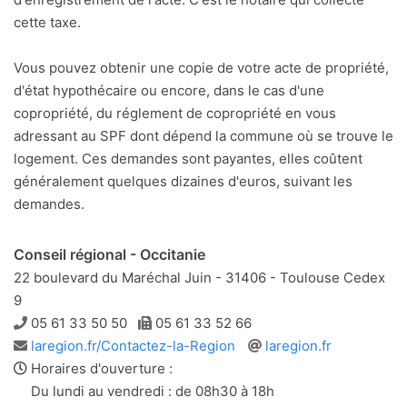
cette taxe.
Vous pouvez obtenir une copie de votre acte de propriété,
d'état hypothécaire ou encore, dans le cas d'une
copropriété, du réglement de copropriété en vous
adressant au SPF dont dépend la commune où se trouve le
logement. Ces demandes sont payantes, elles coûtent
généralement quelques dizaines d'euros, suivant les
demandes.
Conseil régional - Occitanie
22 boulevard du Maréchal Juin - 31406 - Toulouse Cedex
9
Téléphone
Télécopie
05 61 33 50 50
05 61 33 52 66
Adresse
Site
laregion.fr/Contactez-la-Region
laregion.fr
e-
web
Horaires d'ouverture :
mail
Du lundi au vendredi : de 08h30 à 18h