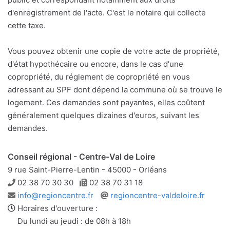
d'enregistrement de l'acte. C'est le notaire qui collecte
cette taxe.
Vous pouvez obtenir une copie de votre acte de propriété,
d'état hypothécaire ou encore, dans le cas d'une
copropriété, du réglement de copropriété en vous
adressant au SPF dont dépend la commune où se trouve le
logement. Ces demandes sont payantes, elles coûtent
généralement quelques dizaines d'euros, suivant les
demandes.
Conseil régional - Centre-Val de Loire
9 rue Saint-Pierre-Lentin - 45000 - Orléans
Téléphone
Télécopie
02 38 70 30 30
02 38 70 31 18
Adresse
Site
info@regioncentre.fr
regioncentre-valdeloire.fr
e-
web
Horaires d'ouverture :
mail
Du lundi au jeudi : de 08h à 18h