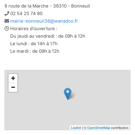
6 route de la Marche - 36310 - Bonneuil
Téléphone
02 54 25 74 80
Adresse
mairie-bonneuil36@wanadoo.fr
e-
Horaires d'ouverture :
mail
Du jeudi au vendredi : de 09h à 12h
Le lundi : de 14h à 17h
Le mardi : de 09h à 12h
+
−
Leaflet
| ©
OpenStreetMap
contributors