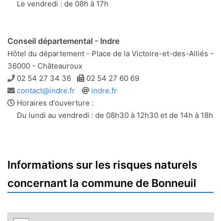
Le vendredi : de 08h à 17h
Conseil départemental - Indre
Hôtel du département - Place de la Victoire-et-des-Alliés -
36000 - Châteauroux
Téléphone
Télécopie
02 54 27 34 36
02 54 27 60 69
Adresse
Site
contact@indre.fr
indre.fr
e-
web
Horaires d'ouverture :
mail
Du lundi au vendredi : de 08h30 à 12h30 et de 14h à 18h
Informations sur les risques naturels
concernant la commune de Bonneuil