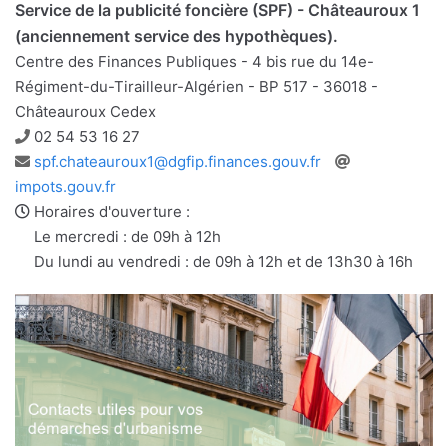
Service de la publicité foncière (SPF) - Châteauroux 1
(anciennement service des hypothèques).
Centre des Finances Publiques - 4 bis rue du 14e-
Régiment-du-Tirailleur-Algérien - BP 517 - 36018 -
Châteauroux Cedex
Téléphone
02 54 53 16 27
Adresse
Site
spf.chateauroux1@dgfip.finances.gouv.fr
e-
web
impots.gouv.fr
mail
Horaires d'ouverture :
Le mercredi : de 09h à 12h
Du lundi au vendredi : de 09h à 12h et de 13h30 à 16h