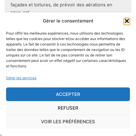
façades et toitures, de prévoir des aérations en
sous-sol.
Gérer le consentement
Pour offrir les meilleures expériences, nous utilisons des technologies
telles que les cookies pour stocker et/ou accéder aux informations des
Je demande le descriptif des
appareils. Le fait de consentir à ces technologies nous permettra de
traiter des données telles que le comportement de navigation ou les ID
risques pour ma ville
uniques sur ce site. Le fait de ne pas consentir ou de retirer son
consentement peut avoir un effet négatif sur certaines caractéristiques
et fonctions.
Gérer les services
Le risque Radon
ACCEPTER
La commune de Bonneuil se trouve dans une
REFUSER
zone de
concentration de radon de 3
, ce qui est
considéré comme
élevé
.
VOIR LES PRÉFÉRENCES
Le
radon
est un gaz radioactif issu de la désintégration du