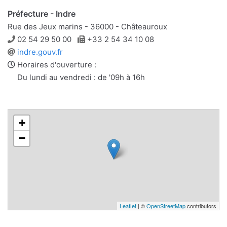
Préfecture - Indre
Rue des Jeux marins - 36000 - Châteauroux
Téléphone
Télécopie
02 54 29 50 00
+33 2 54 34 10 08
Site
indre.gouv.fr
web
Horaires d'ouverture :
Du lundi au vendredi : de '09h à 16h
+
−
Leaflet
| ©
OpenStreetMap
contributors