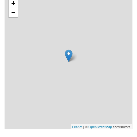
+
−
Leaflet
| ©
OpenStreetMap
contributors