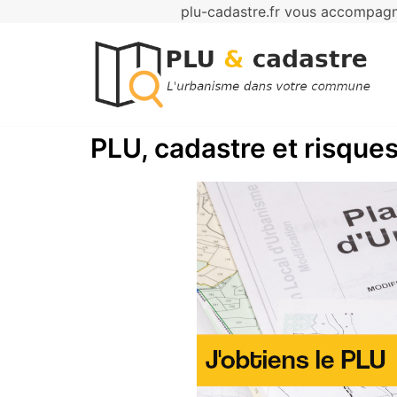
plu-cadastre.fr vous accompagne
Aller
au
contenu
PLU, cadastre et risques 