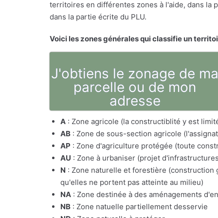
territoires en différentes zones à l'aide, dans l
dans la partie écrite du PLU.
Voici les zones générales qui classifie un territo
J'obtiens le zonage de m
parcelle ou de mon
adresse
A
: Zone agricole (la constructiblité y est lim
AB
: Zone de sous-section agricole (l'assig
AP
: Zone d'agriculture protégée (toute constr
AU
: Zone à urbaniser (projet d'infrastructure
N
: Zone naturelle et forestière (constructio
qu'elles ne portent pas atteinte au milieu)
NA
: Zone destinée à des aménagements d'e
NB
: Zone natuelle partiellement desservie