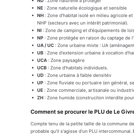
ND
: Zone naturelle à protéger
NE
: Zone naturelle écologique et sensible
NH
: Zone d'habitat isolé en milieu agricole e
NHP (secteurs avec un intérêt patrimonial).
NI
: Zone de camping et d'équipements de lois
NP
: Zone protégée en raison du captage de l
UA / UC
: Zone urbaine mixte : UA (aménagemen
UB
: Zone d'extension urbaine à vocation d'ha
UCA
: Zone paysagère
UCB
: Zone d'habitats individuels.
UD
: Zone urbaine à faible densitév
UP
: Zone fluviale ou portuaire (en général, s
UE
: Zone commerciale, artisanale ou industrie
ZH
: Zone humide (construciton interdite pour
Comment se procurer le PLU de Le Givr
Compte tenu de la petite taille de la commune d
probable qu'il s'agisse d'un PLU intercommunal. 