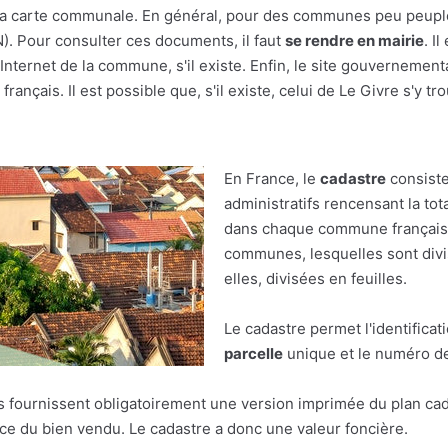
r à la carte communale. En général, pour des communes peu peupl
(N). Pour consulter ces documents, il faut
se rendre en mairie
. I
nternet de la commune, s'il existe. Enfin, le site gouvernement
rançais. Il est possible que, s'il existe, celui de Le Givre s'y tr
En France, le
cadastre
consiste
administratifs rencensant la tot
dans chaque commune française.
communes, lesquelles sont divis
elles, divisées en feuilles.
Le cadastre permet l'identificat
parcelle
unique et le numéro de 
res fournissent obligatoirement une version imprimée du plan cad
face du bien vendu. Le cadastre a donc une valeur foncière.