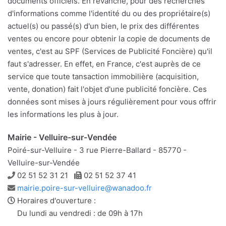
documents officiels. En revanche, pour des recherches
d'informations comme l'identité du ou des propriétaire(s)
actuel(s) ou passé(s) d'un bien, le prix des différentes
ventes ou encore pour obtenir la copie de documents de
ventes, c'est au SPF (Services de Publicité Foncière) qu'il
faut s'adresser. En effet, en France, c'est auprès de ce
service que toute tansaction immobilière (acquisition,
vente, donation) fait l'objet d'une publicité foncière. Ces
données sont mises à jours régulièrement pour vous offrir
les informations les plus à jour.
Mairie - Velluire-sur-Vendée
Poiré-sur-Velluire - 3 rue Pierre-Ballard - 85770 -
Velluire-sur-Vendée
Téléphone
Télécopie
02 51 52 31 21
02 51 52 37 41
Adresse
mairie.poire-sur-velluire@wanadoo.fr
e-
Horaires d'ouverture :
mail
Du lundi au vendredi : de 09h à 17h