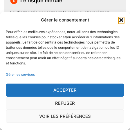
Le risque mérule
Le diagnostic concernant la mérule, champignon
lignivore n'est pas obligatoire pour la vente d'un bien
Gérer le consentement
immobilier hormis dans 20 communes du Finistère
Pour offrir les meilleures expériences, nous utilisons des technologies
.Cependant, il est préférable d'être particulièrement
telles que les cookies pour stocker et/ou accéder aux informations des
vigilant car des chantiers de champignons lignivores
appareils. Le fait de consentir à ces technologies nous permettra de
traiter des données telles que le comportement de navigation ou les ID
existent dans de nombreuses communes partout en
uniques sur ce site. Le fait de ne pas consentir ou de retirer son
France, en particulier dans le Finistère ou à Paris.
consentement peut avoir un effet négatif sur certaines caractéristiques
et fonctions.
Pour éviter l'apparition et la prolifération de mérule
Gérer les services
dans un logement contenant du bois, des règles sont
à respecter lors de la construction de celui-ci.
ACCEPTER
Utiliser des bois secs, éviter autant que possible le
contact direct entre le bois et le sol
, s'assurer de
REFUSER
l'étanchéité des façades et toitures ou encore
prévoir des aérations en sous-sol limitent les risques
VOIR LES PRÉFÉRENCES
majeurs d'apparition de champignons lignivores.