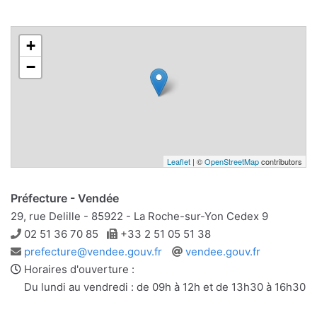
+
−
Leaflet
| ©
OpenStreetMap
contributors
Préfecture - Vendée
29, rue Delille - 85922 - La Roche-sur-Yon Cedex 9
Téléphone
Télécopie
02 51 36 70 85
+33 2 51 05 51 38
Adresse
Site
prefecture@vendee.gouv.fr
vendee.gouv.fr
e-
web
Horaires d'ouverture :
mail
Du lundi au vendredi : de 09h à 12h et de 13h30 à 16h30