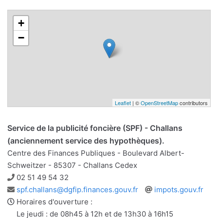
+
−
Leaflet
| ©
OpenStreetMap
contributors
Service de la publicité foncière (SPF) - Challans
(anciennement service des hypothèques).
Centre des Finances Publiques - Boulevard Albert-
Schweitzer - 85307 - Challans Cedex
Téléphone
02 51 49 54 32
Adresse
Site
spf.challans@dgfip.finances.gouv.fr
impots.gouv.fr
e-
web
Horaires d'ouverture :
mail
Le jeudi : de 08h45 à 12h et de 13h30 à 16h15