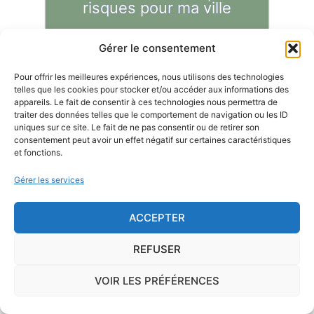
risques pour ma ville
Gérer le consentement
Pour offrir les meilleures expériences, nous utilisons des technologies
telles que les cookies pour stocker et/ou accéder aux informations des
Le risque Radon
appareils. Le fait de consentir à ces technologies nous permettra de
traiter des données telles que le comportement de navigation ou les ID
La commune de Lignac se trouve dans une zone
uniques sur ce site. Le fait de ne pas consentir ou de retirer son
de
concentration de radon de 1
, ce qui est
consentement peut avoir un effet négatif sur certaines caractéristiques
et fonctions.
considéré comme
faible
.
Gérer les services
Le
radon
est un gaz radioactif issu de la désintégration du
radium et de l'uranium, deux éléments présents dans le sol
ACCEPTER
et les roches. On trouve des taux importants de radon
dans l'air sur le territoire français. C'est pourquoi l'ISRN
REFUSER
(Institut de Radioprotection et de Sûreté Nucléaire), à la
demande de l'Autorité de Sûreté Nucléaire, a classé les
VOIR LES PRÉFÉRENCES
communes françaises en fonction de leur potentiel radon :
1, 2 ou 3.