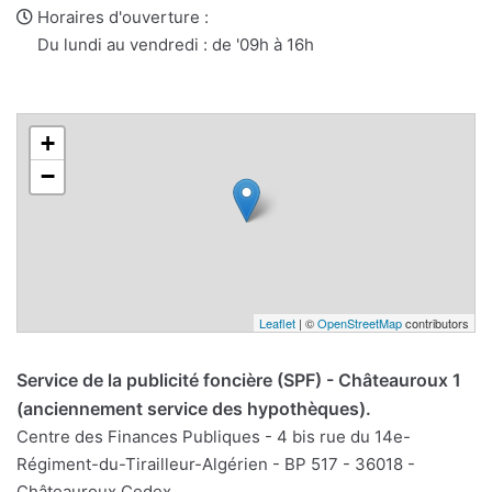
web
Horaires d'ouverture :
Du lundi au vendredi : de '09h à 16h
+
−
Leaflet
| ©
OpenStreetMap
contributors
Service de la publicité foncière (SPF) - Châteauroux 1
(anciennement service des hypothèques).
Centre des Finances Publiques - 4 bis rue du 14e-
Régiment-du-Tirailleur-Algérien - BP 517 - 36018 -
Châteauroux Cedex