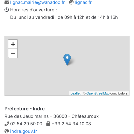
Adresse
Site
lignac.mairie@wanadoo.fr
lignac.fr
e-
web
Horaires d'ouverture :
mail
Du lundi au vendredi : de 09h à 12h et de 14h à 16h
+
−
Leaflet
| ©
OpenStreetMap
contributors
Préfecture - Indre
Rue des Jeux marins - 36000 - Châteauroux
Téléphone
Télécopie
02 54 29 50 00
+33 2 54 34 10 08
Site
indre.gouv.fr