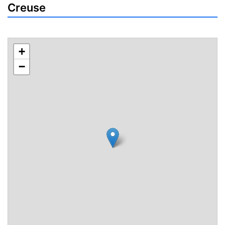
Creuse
+
−