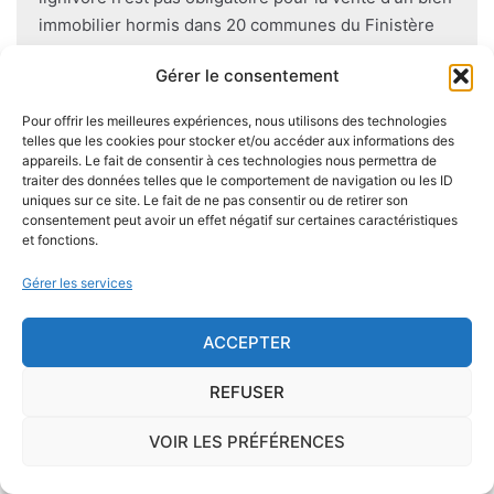
immobilier hormis dans 20 communes du Finistère
.Cependant, il est préférable d'être particulièrement
Gérer le consentement
vigilant car des chantiers de champignons lignivores
existent dans de nombreuses communes partout en
Pour offrir les meilleures expériences, nous utilisons des technologies
France, en particulier dans le Finistère ou à Paris.
telles que les cookies pour stocker et/ou accéder aux informations des
appareils. Le fait de consentir à ces technologies nous permettra de
traiter des données telles que le comportement de navigation ou les ID
Pour se prémunir autant que possible d'éventuelles
uniques sur ce site. Le fait de ne pas consentir ou de retirer son
nuisances dues aux mérules lors de la construction
consentement peut avoir un effet négatif sur certaines caractéristiques
et fonctions.
du logement, il convient de respecter certaines
règles comme l'utilisation des bois secs, le fait
Gérer les services
d'éviter autant que possible le
contact direct entre
le bois et le sol
, de s'assurer de l'étanchéité des
ACCEPTER
façades et toitures, de prévoir des aérations en
sous-sol.
REFUSER
VOIR LES PRÉFÉRENCES