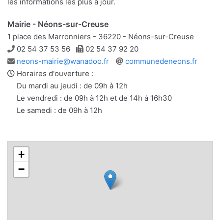
les informations les plus à jour.
Mairie - Néons-sur-Creuse
1 place des Marronniers - 36220 - Néons-sur-Creuse
Téléphone
Télécopie
02 54 37 53 56
02 54 37 92 20
Adresse
Site
neons-mairie@wanadoo.fr
communedeneons.fr
e-
web
Horaires d'ouverture :
mail
Du mardi au jeudi : de 09h à 12h
Le vendredi : de 09h à 12h et de 14h à 16h30
Le samedi : de 09h à 12h
+
−