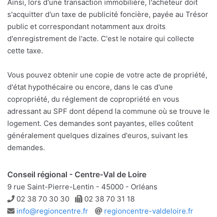
Ainsi, lors d'une transaction immobilière, l'acheteur doit
s'acquitter d'un taxe de publicité foncière, payée au Trésor
public et correspondant notamment aux droits
d'enregistrement de l'acte. C'est le notaire qui collecte
cette taxe.
Vous pouvez obtenir une copie de votre acte de propriété,
d'état hypothécaire ou encore, dans le cas d'une
copropriété, du réglement de copropriété en vous
adressant au SPF dont dépend la commune où se trouve le
logement. Ces demandes sont payantes, elles coûtent
généralement quelques dizaines d'euros, suivant les
demandes.
Conseil régional - Centre-Val de Loire
9 rue Saint-Pierre-Lentin - 45000 - Orléans
Téléphone
Télécopie
02 38 70 30 30
02 38 70 31 18
Adresse
Site
info@regioncentre.fr
regioncentre-valdeloire.fr