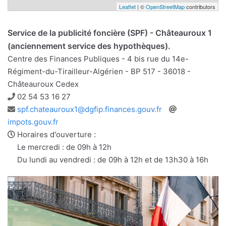
Leaflet
| ©
OpenStreetMap
contributors
Service de la publicité foncière (SPF) - Châteauroux 1
(anciennement service des hypothèques).
Centre des Finances Publiques - 4 bis rue du 14e-
Régiment-du-Tirailleur-Algérien - BP 517 - 36018 -
Châteauroux Cedex
Téléphone
02 54 53 16 27
Adresse
Site
spf.chateauroux1@dgfip.finances.gouv.fr
e-
web
impots.gouv.fr
mail
Horaires d'ouverture :
Le mercredi : de 09h à 12h
Du lundi au vendredi : de 09h à 12h et de 13h30 à 16h