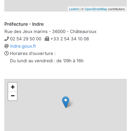
Leaflet
| ©
OpenStreetMap
contributors
Préfecture - Indre
Rue des Jeux marins - 36000 - Châteauroux
Téléphone
Télécopie
02 54 29 50 00
+33 2 54 34 10 08
Site
indre.gouv.fr
web
Horaires d'ouverture :
Du lundi au vendredi : de '09h à 16h
+
−