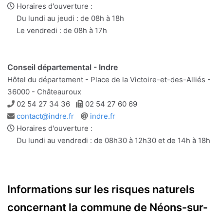
e-
web
Horaires d'ouverture :
mail
Du lundi au jeudi : de 08h à 18h
Le vendredi : de 08h à 17h
Conseil départemental - Indre
Hôtel du département - Place de la Victoire-et-des-Alliés -
36000 - Châteauroux
Téléphone
Télécopie
02 54 27 34 36
02 54 27 60 69
Adresse
Site
contact@indre.fr
indre.fr
e-
web
Horaires d'ouverture :
mail
Du lundi au vendredi : de 08h30 à 12h30 et de 14h à 18h
Informations sur les risques naturels
concernant la commune de Néons-sur-