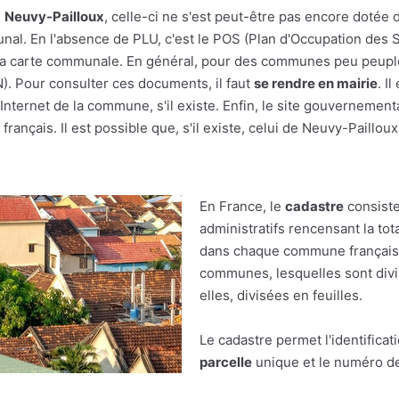
e
Neuvy-Pailloux
, celle-ci ne s'est peut-être pas encore dotée d
unal. En l'absence de PLU, c'est le POS (Plan d'Occupation des S
r à la carte communale. En général, pour des communes peu peupl
(N). Pour consulter ces documents, il faut
se rendre en mairie
. I
nternet de la commune, s'il existe. Enfin, le site gouvernement
français. Il est possible que, s'il existe, celui de Neuvy-Pailloux
En France, le
cadastre
consiste
administratifs rencensant la tot
dans chaque commune française.
communes, lesquelles sont divis
elles, divisées en feuilles.
Le cadastre permet l'identificat
parcelle
unique et le numéro de 