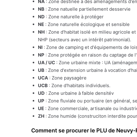
NA
: Zone destinée à des aménagements d'e
NB
: Zone natuelle partiellement desservie
ND
: Zone naturelle à protéger
NE
: Zone naturelle écologique et sensible
NH
: Zone d'habitat isolé en milieu agricole e
NHP (secteurs avec un intérêt patrimonial).
NI
: Zone de camping et d'équipements de lois
NP
: Zone protégée en raison du captage de l
UA / UC
: Zone urbaine mixte : UA (aménagemen
UB
: Zone d'extension urbaine à vocation d'ha
UCA
: Zone paysagère
UCB
: Zone d'habitats individuels.
UD
: Zone urbaine à faible densitév
UP
: Zone fluviale ou portuaire (en général, s
UE
: Zone commerciale, artisanale ou industrie
ZH
: Zone humide (construciton interdite pour
Comment se procurer le PLU de Neuvy-P