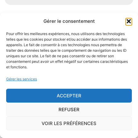
Gérer le consentement
Je demande le descriptif des
risques pour ma ville
Pour offrir les meilleures expériences, nous utilisons des technologies
telles que les cookies pour stocker et/ou accéder aux informations des
appareils. Le fait de consentir à ces technologies nous permettra de
traiter des données telles que le comportement de navigation ou les ID
uniques sur ce site. Le fait de ne pas consentir ou de retirer son
consentement peut avoir un effet négatif sur certaines caractéristiques
et fonctions.
Le risque Radon
Gérer les services
La commune de Nohic se trouve dans une zone
de
concentration de radon de 1
, ce qui est
ACCEPTER
considéré comme
faible
.
REFUSER
Il existe également, dans certaines communes françaises,
une
concentration en radon qui peut être importante
. Le
VOIR LES PRÉFÉRENCES
radon est un gaz radioactif issu de la désintégration du
radium et de l'uranium, deux éléments qui se trouvent