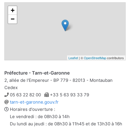
+
−
Leaflet
| ©
OpenStreetMap
contributors
Préfecture - Tarn-et-Garonne
2, allée de l'Empereur - BP 779 - 82013 - Montauban
Cedex
Téléphone
Télécopie
05 63 22 82 00
+33 5 63 93 33 79
Site
tarn-et-garonne.gouv.fr
web
Horaires d'ouverture :
Le vendredi : de 08h30 à 14h
Du lundi au jeudi : de 08h30 à 11h45 et de 13h30 à 16h