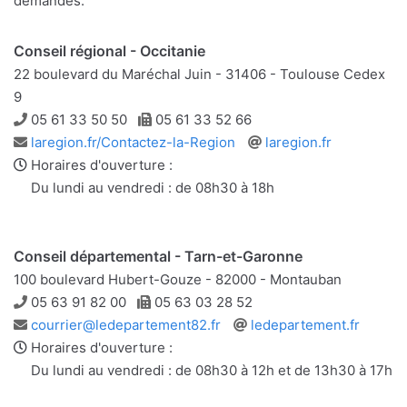
demandes.
Conseil régional - Occitanie
22 boulevard du Maréchal Juin - 31406 - Toulouse Cedex
9
Téléphone
Télécopie
05 61 33 50 50
05 61 33 52 66
Adresse
Site
laregion.fr/Contactez-la-Region
laregion.fr
e-
web
Horaires d'ouverture :
mail
Du lundi au vendredi : de 08h30 à 18h
Conseil départemental - Tarn-et-Garonne
100 boulevard Hubert-Gouze - 82000 - Montauban
Téléphone
Télécopie
05 63 91 82 00
05 63 03 28 52
Adresse
Site
courrier@ledepartement82.fr
ledepartement.fr
e-
web
Horaires d'ouverture :
mail
Du lundi au vendredi : de 08h30 à 12h et de 13h30 à 17h