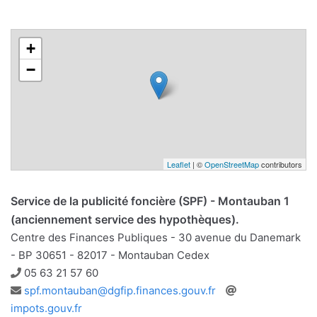
+
−
Leaflet
| ©
OpenStreetMap
contributors
Service de la publicité foncière (SPF) - Montauban 1
(anciennement service des hypothèques).
Centre des Finances Publiques - 30 avenue du Danemark
- BP 30651 - 82017 - Montauban Cedex
Téléphone
05 63 21 57 60
Adresse
Site
spf.montauban@dgfip.finances.gouv.fr
e-
web
impots.gouv.fr