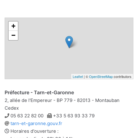
+
−
Leaflet
| ©
OpenStreetMap
contributors
Préfecture - Tarn-et-Garonne
2, allée de l'Empereur - BP 779 - 82013 - Montauban
Cedex
Téléphone
Télécopie
05 63 22 82 00
+33 5 63 93 33 79
Site
tarn-et-garonne.gouv.fr
web
Horaires d'ouverture :