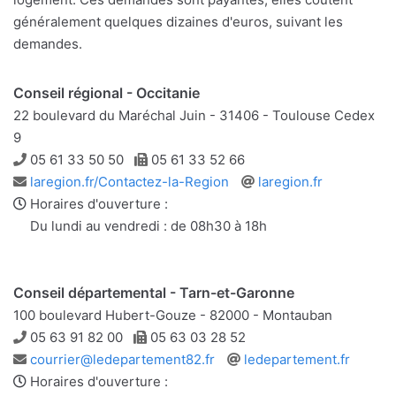
généralement quelques dizaines d'euros, suivant les
demandes.
Conseil régional - Occitanie
22 boulevard du Maréchal Juin - 31406 - Toulouse Cedex
9
Téléphone
Télécopie
05 61 33 50 50
05 61 33 52 66
Adresse
Site
laregion.fr/Contactez-la-Region
laregion.fr
e-
web
Horaires d'ouverture :
mail
Du lundi au vendredi : de 08h30 à 18h
Conseil départemental - Tarn-et-Garonne
100 boulevard Hubert-Gouze - 82000 - Montauban
Téléphone
Télécopie
05 63 91 82 00
05 63 03 28 52
Adresse
Site
courrier@ledepartement82.fr
ledepartement.fr
e-
web
Horaires d'ouverture :