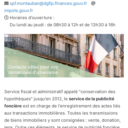
Adresse
Site
spf.montauban@dgfip.finances.gouv.fr
e-
web
impots.gouv.fr
mail
Horaires d'ouverture :
Du lundi au jeudi : de 08h30 à 12h et de 13h30 à 16h
Service fiscal et administratif appelé "conservation des
hypothèques" jusqu'en 2012, le
service de la publicité
foncière
est en charge de l'enregistrement des actes liés
aux transactions immobilières. Toutes les transmissions
de biens immobiliers y sont consignées : vente, donation,
legs. Outre ces éléments, le service de publicité foncière