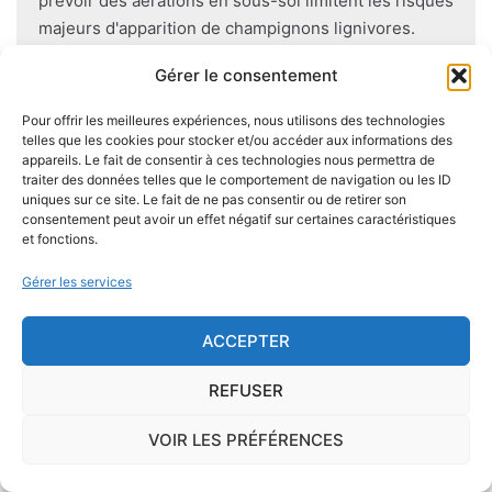
prévoir des aérations en sous-sol limitent les risques
majeurs d'apparition de champignons lignivores.
Gérer le consentement
Pour offrir les meilleures expériences, nous utilisons des technologies
telles que les cookies pour stocker et/ou accéder aux informations des
Je demande le descriptif des
appareils. Le fait de consentir à ces technologies nous permettra de
risques pour ma ville
traiter des données telles que le comportement de navigation ou les ID
uniques sur ce site. Le fait de ne pas consentir ou de retirer son
consentement peut avoir un effet négatif sur certaines caractéristiques
et fonctions.
Gérer les services
Le risque Radon
ACCEPTER
La commune de Parisot se trouve dans une zone
de
concentration de radon de 1
, ce qui est
REFUSER
considéré comme
faible
.
VOIR LES PRÉFÉRENCES
Il existe également, dans certaines communes françaises,
une
concentration en radon qui peut être importante
. Le