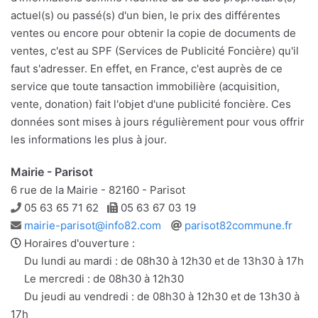
actuel(s) ou passé(s) d'un bien, le prix des différentes
ventes ou encore pour obtenir la copie de documents de
ventes, c'est au SPF (Services de Publicité Foncière) qu'il
faut s'adresser. En effet, en France, c'est auprès de ce
service que toute tansaction immobilière (acquisition,
vente, donation) fait l'objet d'une publicité foncière. Ces
données sont mises à jours régulièrement pour vous offrir
les informations les plus à jour.
Mairie - Parisot
6 rue de la Mairie - 82160 - Parisot
Téléphone
Télécopie
05 63 65 71 62
05 63 67 03 19
Adresse
Site
mairie-parisot@info82.com
parisot82commune.fr
e-
web
Horaires d'ouverture :
mail
Du lundi au mardi : de 08h30 à 12h30 et de 13h30 à 17h
Le mercredi : de 08h30 à 12h30
Du jeudi au vendredi : de 08h30 à 12h30 et de 13h30 à
17h