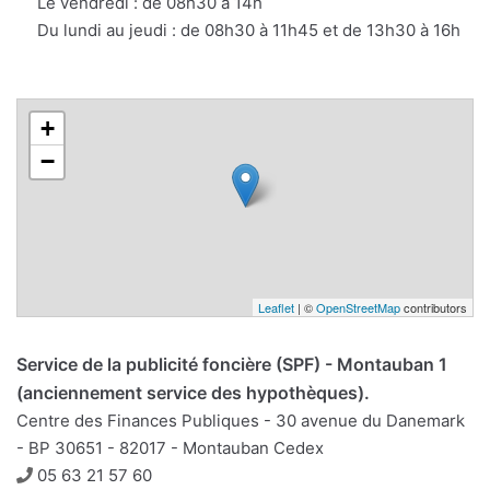
Le vendredi : de 08h30 à 14h
Du lundi au jeudi : de 08h30 à 11h45 et de 13h30 à 16h
+
−
Leaflet
| ©
OpenStreetMap
contributors
Service de la publicité foncière (SPF) - Montauban 1
(anciennement service des hypothèques).
Centre des Finances Publiques - 30 avenue du Danemark
- BP 30651 - 82017 - Montauban Cedex
Téléphone
05 63 21 57 60