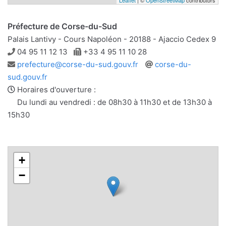
Leaflet
| ©
OpenStreetMap
contributors
Préfecture de Corse-du-Sud
Palais Lantivy - Cours Napoléon - 20188 - Ajaccio Cedex 9
Téléphone
Télécopie
04 95 11 12 13
+33 4 95 11 10 28
Adresse
Site
prefecture@corse-du-sud.gouv.fr
corse-du-
e-
web
sud.gouv.fr
mail
Horaires d'ouverture :
Du lundi au vendredi : de 08h30 à 11h30 et de 13h30 à
15h30
+
−