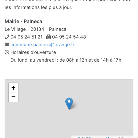
les informations les plus à jour.
Mairie - Palneca
Le Village - 20134 - Palneca
Téléphone
Télécopie
04 95 24 51 21
04 95 24 54 48
Adresse
commune.palneca@orange.fr
e-
Horaires d'ouverture :
mail
Du lundi au vendredi : de 08h à 12h et de 14h à 17h
+
−