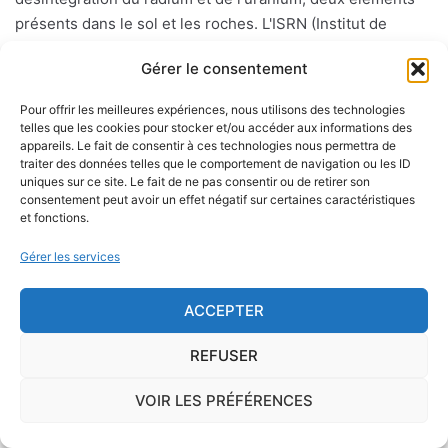
présents dans le sol et les roches. L'ISRN (Institut de
Radioprotection et de Sûreté Nucléaire), à la demande de
Gérer le consentement
l'Autorité de Sûreté Nucléaire, a cartographié le territoire
français en délimitant trois types de communes de
Pour offrir les meilleures expériences, nous utilisons des technologies
potentiel 1, 2 ou 3.
telles que les cookies pour stocker et/ou accéder aux informations des
appareils. Le fait de consentir à ces technologies nous permettra de
traiter des données telles que le comportement de navigation ou les ID
Sur le long terme, ce gaz peut favoriser l'apparition du
uniques sur ce site. Le fait de ne pas consentir ou de retirer son
cancer du poumon.
consentement peut avoir un effet négatif sur certaines caractéristiques
et fonctions.
Présent essentiellement dans les sols mais également, en
Gérer les services
concentration moindre, dans les matériaux de construction
et l'eau de distribution, le radon peut s'infiltrer à l'intérieur
ACCEPTER
d'une habitation par le passage des canalisations, les vides
sanitaires, les caves, etc.
REFUSER
Il existe des
dispositifs spécifiques
, qui coûtent
VOIR LES PRÉFÉRENCES
généralement quelques dizaines d'euros, permettant de