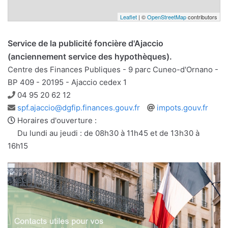
Leaflet
| ©
OpenStreetMap
contributors
Service de la publicité foncière d'Ajaccio
(anciennement service des hypothèques).
Centre des Finances Publiques - 9 parc Cuneo-d'Ornano -
BP 409 - 20195 - Ajaccio cedex 1
Téléphone
04 95 20 62 12
Adresse
Site
spf.ajaccio@dgfip.finances.gouv.fr
impots.gouv.fr
e-
web
Horaires d'ouverture :
mail
Du lundi au jeudi : de 08h30 à 11h45 et de 13h30 à
16h15