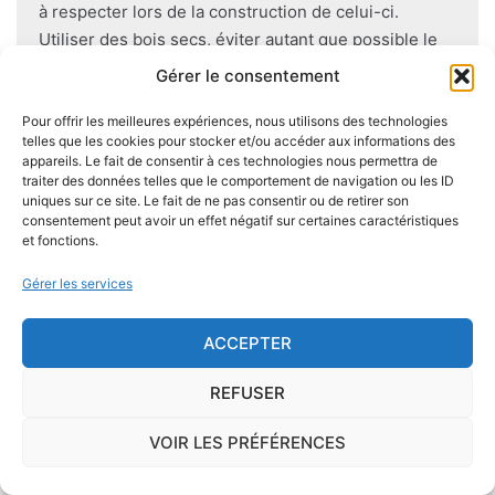
à respecter lors de la construction de celui-ci.
Utiliser des bois secs, éviter autant que possible le
contact direct entre le bois et le sol
, s'assurer de
Gérer le consentement
l'étanchéité des façades et toitures ou encore
prévoir des aérations en sous-sol limitent les risques
Pour offrir les meilleures expériences, nous utilisons des technologies
telles que les cookies pour stocker et/ou accéder aux informations des
majeurs d'apparition de champignons lignivores.
appareils. Le fait de consentir à ces technologies nous permettra de
traiter des données telles que le comportement de navigation ou les ID
uniques sur ce site. Le fait de ne pas consentir ou de retirer son
consentement peut avoir un effet négatif sur certaines caractéristiques
et fonctions.
Je demande le descriptif des
Gérer les services
risques pour ma ville
ACCEPTER
REFUSER
Le risque Radon
VOIR LES PRÉFÉRENCES
La commune de Petosse se trouve dans une