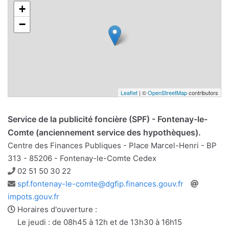
+
−
Leaflet
| ©
OpenStreetMap
contributors
Service de la publicité foncière (SPF) - Fontenay-le-
Comte (anciennement service des hypothèques).
Centre des Finances Publiques - Place Marcel-Henri - BP
313 - 85206 - Fontenay-le-Comte Cedex
Téléphone
02 51 50 30 22
Adresse
Site
spf.fontenay-le-comte@dgfip.finances.gouv.fr
e-
web
impots.gouv.fr
mail
Horaires d'ouverture :
Le jeudi : de 08h45 à 12h et de 13h30 à 16h15