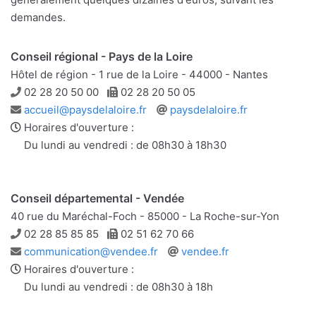
demandes.
Conseil régional - Pays de la Loire
Hôtel de région - 1 rue de la Loire - 44000 - Nantes
Téléphone
Télécopie
02 28 20 50 00
02 28 20 50 05
Adresse
Site
accueil@paysdelaloire.fr
paysdelaloire.fr
e-
web
Horaires d'ouverture :
mail
Du lundi au vendredi : de 08h30 à 18h30
Conseil départemental - Vendée
40 rue du Maréchal-Foch - 85000 - La Roche-sur-Yon
Téléphone
Télécopie
02 28 85 85 85
02 51 62 70 66
Adresse
Site
communication@vendee.fr
vendee.fr
e-
web
Horaires d'ouverture :
mail
Du lundi au vendredi : de 08h30 à 18h