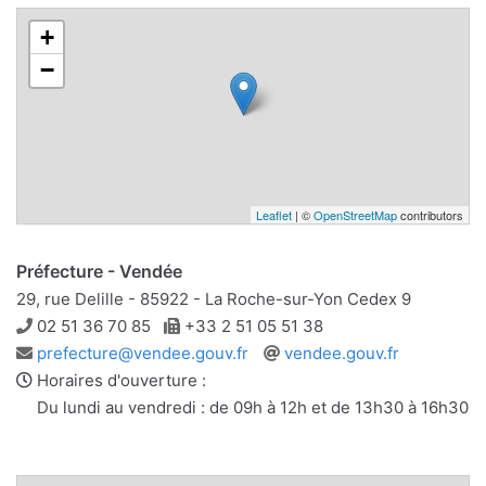
+
−
Leaflet
| ©
OpenStreetMap
contributors
Préfecture - Vendée
29, rue Delille - 85922 - La Roche-sur-Yon Cedex 9
Téléphone
Télécopie
02 51 36 70 85
+33 2 51 05 51 38
Adresse
Site
prefecture@vendee.gouv.fr
vendee.gouv.fr
e-
web
Horaires d'ouverture :
mail
Du lundi au vendredi : de 09h à 12h et de 13h30 à 16h30