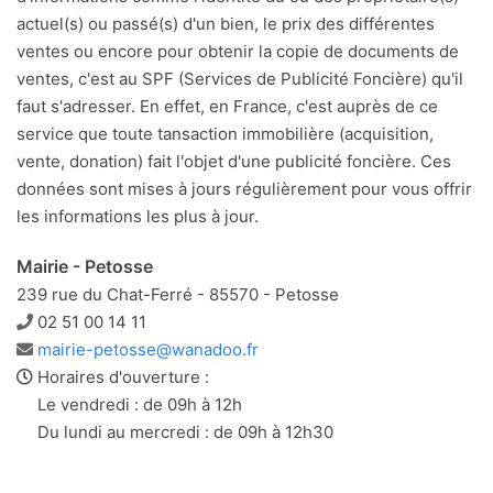
actuel(s) ou passé(s) d'un bien, le prix des différentes
ventes ou encore pour obtenir la copie de documents de
ventes, c'est au SPF (Services de Publicité Foncière) qu'il
faut s'adresser. En effet, en France, c'est auprès de ce
service que toute tansaction immobilière (acquisition,
vente, donation) fait l'objet d'une publicité foncière. Ces
données sont mises à jours régulièrement pour vous offrir
les informations les plus à jour.
Mairie - Petosse
239 rue du Chat-Ferré - 85570 - Petosse
Téléphone
02 51 00 14 11
Adresse
mairie-petosse@wanadoo.fr
e-
Horaires d'ouverture :
mail
Le vendredi : de 09h à 12h
Du lundi au mercredi : de 09h à 12h30