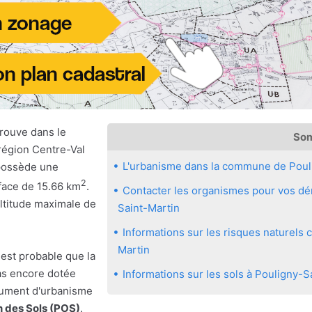
rouve dans le
So
région Centre-Val
L'urbanisme dans la commune de Poul
 possède une
2
rface de 15.66 km
.
Contacter les organismes pour vos dém
altitude maximale de
Saint-Martin
Informations sur les risques naturels
Martin
 est probable que la
as encore dotée
Informations sur les sols à Pouligny-S
ocument d'urbanisme
n des Sols (POS)
.