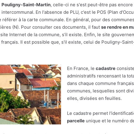
e
Pouligny-Saint-Martin
, celle-ci ne s'est peut-être pas encore
PLU intercommunal. En l'absence de PLU, c'est le POS (Plan d'Occ
ut se référer à la carte communale. En général, pour des commune
tières (N). Pour consulter ces documents, il faut
se rendre en ma
te Internet de la commune, s'il existe. Enfin, le site gouvern
français. Il est possible que, s'il existe, celui de Pouligny-Saint
En France, le
cadastre
consiste
administratifs rencensant la tot
dans chaque commune française.
communes, lesquelles sont divis
elles, divisées en feuilles.
Le cadastre permet l'identificat
parcelle
unique et le numéro de 