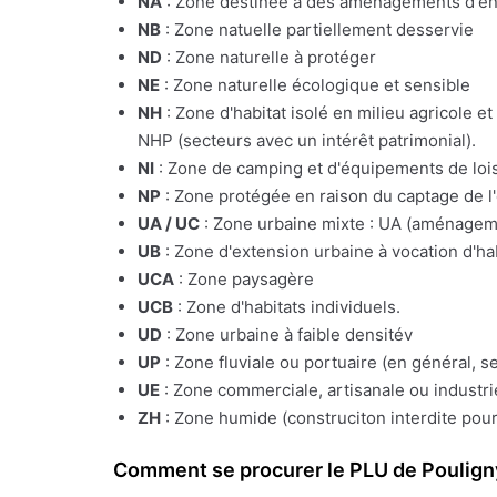
NA
: Zone destinée à des aménagements d'e
NB
: Zone natuelle partiellement desservie
ND
: Zone naturelle à protéger
NE
: Zone naturelle écologique et sensible
NH
: Zone d'habitat isolé en milieu agricole e
NHP (secteurs avec un intérêt patrimonial).
NI
: Zone de camping et d'équipements de lois
NP
: Zone protégée en raison du captage de l
UA / UC
: Zone urbaine mixte : UA (aménagemen
UB
: Zone d'extension urbaine à vocation d'ha
UCA
: Zone paysagère
UCB
: Zone d'habitats individuels.
UD
: Zone urbaine à faible densitév
UP
: Zone fluviale ou portuaire (en général, s
UE
: Zone commerciale, artisanale ou industrie
ZH
: Zone humide (construciton interdite pour
Comment se procurer le PLU de Poulign