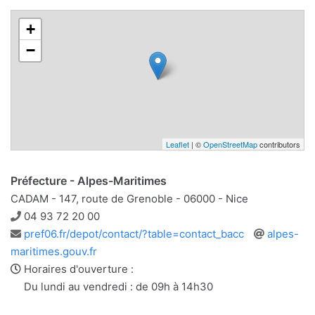
+
−
Leaflet
| ©
OpenStreetMap
contributors
Préfecture - Alpes-Maritimes
CADAM - 147, route de Grenoble - 06000 - Nice
Téléphone
04 93 72 20 00
Adresse
Site
pref06.fr/depot/contact/?table=contact_bacc
alpes-
e-
web
maritimes.gouv.fr
mail
Horaires d'ouverture :
Du lundi au vendredi : de 09h à 14h30