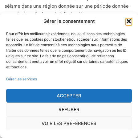
séisme dans une région donnée sur une période donnée
mesuée à partir des précédents séismes.
Gérer le consentement
Les différentes zones sont les suivantes : la zone 1 à
Pour offrir les meilleures expériences, nous utilisons des technologies
sismicité très faible sans prescription spécifique pour les
telles que les cookies pour stocker et/ou accéder aux informations des
constructions dites "à risque normal". Les zones 2 à 5 (aléa
appareils. Le fait de consentir à ces technologies nous permettra de
traiter des données telles que le comportement de navigation ou les ID
sisimique faible, modéré, moyen ou fort) où des règles de
uniques sur ce site. Le fait de ne pas consentir ou de retirer son
constructions parasismiques s'appliquent aux bâtiments
consentement peut avoir un effet négatif sur certaines caractéristiques
dits "à risque normal".
et fonctions.
Gérer les services
Le risque mérule
ACCEPTER
Le diagnostic concernant la mérule, champignon
REFUSER
lignivore n'est pas obligatoire pour la vente d'un bien
immobilier hormis dans 20 communes du Finistère
VOIR LES PRÉFÉRENCES
.Cependant, il est préférable d'être particulièrement
vigilant car des chantiers de champignons lignivores