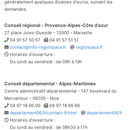
généralement quelques dizaines d'euros, suivant les
demandes.
Conseil régional - Provence-Alpes-Côte d'azur
27 place Jules-Guesde - 13000 - Marseille
Téléphone
Télécopie
04 91 57 50 57
04 91 57 51 51
Adresse
Site
contact@info-regionpaca.fr
regionpaca.fr
e-
web
Horaires d'ouverture :
mail
Du lundi au vendredi : de 09h à 19h
Conseil départemental - Alpes-Maritimes
Centre administratif départemental - 147 boulevard du
Mercantour - 06200 - Nice
Téléphone
Télécopie
04 97 18 60 00
04 97 18 66 66
Adresse
Site
departement06.fr/contact-9.html
departement06.fr
e-
web
Horaires d'ouverture :
mail
Du lundi au vendredi : de 08h30 à 17h