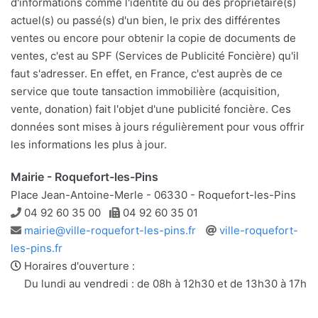
d'informations comme l'identité du ou des propriétaire(s)
actuel(s) ou passé(s) d'un bien, le prix des différentes
ventes ou encore pour obtenir la copie de documents de
ventes, c'est au SPF (Services de Publicité Foncière) qu'il
faut s'adresser. En effet, en France, c'est auprès de ce
service que toute tansaction immobilière (acquisition,
vente, donation) fait l'objet d'une publicité foncière. Ces
données sont mises à jours régulièrement pour vous offrir
les informations les plus à jour.
Mairie - Roquefort-les-Pins
Place Jean-Antoine-Merle - 06330 - Roquefort-les-Pins
Téléphone
Télécopie
04 92 60 35 00
04 92 60 35 01
Adresse
Site
mairie@ville-roquefort-les-pins.fr
ville-roquefort-
e-
web
les-pins.fr
mail
Horaires d'ouverture :
Du lundi au vendredi : de 08h à 12h30 et de 13h30 à 17h