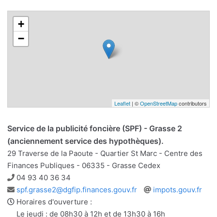
+
−
Leaflet
| ©
OpenStreetMap
contributors
Service de la publicité foncière (SPF) - Grasse 2
(anciennement service des hypothèques).
29 Traverse de la Paoute - Quartier St Marc - Centre des
Finances Publiques - 06335 - Grasse Cedex
Téléphone
04 93 40 36 34
Adresse
Site
spf.grasse2@dgfip.finances.gouv.fr
impots.gouv.fr
e-
web
Horaires d'ouverture :
mail
Le jeudi : de 08h30 à 12h et de 13h30 à 16h