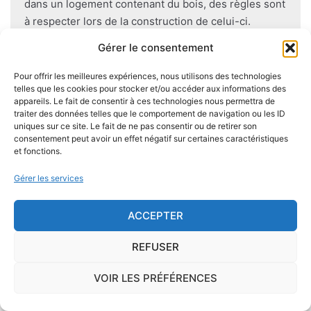
dans un logement contenant du bois, des règles sont
à respecter lors de la construction de celui-ci.
Utiliser des bois secs, éviter autant que possible le
Gérer le consentement
contact direct entre le bois et le sol
, s'assurer de
l'étanchéité des façades et toitures ou encore
Pour offrir les meilleures expériences, nous utilisons des technologies
telles que les cookies pour stocker et/ou accéder aux informations des
prévoir des aérations en sous-sol limitent les risques
appareils. Le fait de consentir à ces technologies nous permettra de
majeurs d'apparition de champignons lignivores.
traiter des données telles que le comportement de navigation ou les ID
uniques sur ce site. Le fait de ne pas consentir ou de retirer son
consentement peut avoir un effet négatif sur certaines caractéristiques
et fonctions.
Gérer les services
Je demande le descriptif des
risques pour ma ville
ACCEPTER
REFUSER
VOIR LES PRÉFÉRENCES
Le risque Radon