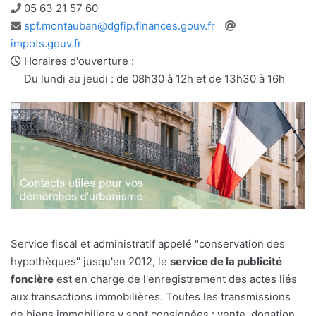
Téléphone
05 63 21 57 60
Adresse
Site
spf.montauban@dgfip.finances.gouv.fr
e-
web
impots.gouv.fr
mail
Horaires d'ouverture :
Du lundi au jeudi : de 08h30 à 12h et de 13h30 à 16h
Service fiscal et administratif appelé "conservation des
hypothèques" jusqu'en 2012, le
service de la publicité
foncière
est en charge de l'enregistrement des actes liés
aux transactions immobilières. Toutes les transmissions
de biens immobiliers y sont consignées : vente, donation,