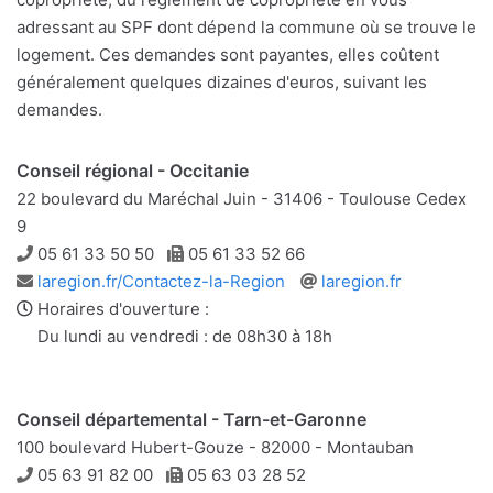
adressant au SPF dont dépend la commune où se trouve le
logement. Ces demandes sont payantes, elles coûtent
généralement quelques dizaines d'euros, suivant les
demandes.
Conseil régional - Occitanie
22 boulevard du Maréchal Juin - 31406 - Toulouse Cedex
9
Téléphone
Télécopie
05 61 33 50 50
05 61 33 52 66
Adresse
Site
laregion.fr/Contactez-la-Region
laregion.fr
e-
web
Horaires d'ouverture :
mail
Du lundi au vendredi : de 08h30 à 18h
Conseil départemental - Tarn-et-Garonne
100 boulevard Hubert-Gouze - 82000 - Montauban
Téléphone
Télécopie
05 63 91 82 00
05 63 03 28 52