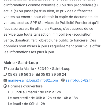
d'informations comme l'identité du ou des propriétaire(s)
actuel(s) ou passé(s) d'un bien, le prix des différentes
ventes ou encore pour obtenir la copie de documents de
ventes, c'est au SPF (Services de Publicité Foncière) qu'il
faut s'adresser. En effet, en France, c'est auprès de ce
service que toute tansaction immobilière (acquisition,
vente, donation) fait l'objet d'une publicité foncière. Ces
données sont mises à jours régulièrement pour vous offrir
les informations les plus à jour.
Mairie - Saint-Loup
17 rue de la Mairie - 82340 - Saint-Loup
Téléphone
Télécopie
05 63 39 56 39
05 63 39 56 24
Adresse
Site
mairie-saint.loup@info82.com
saint-loup-82.fr
e-
web
Horaires d'ouverture :
mail
Du lundi au mardi : de 09h à 12h
Le mercredi : de 09h à 12h et de 14h à 18h
Le jeudi : de 09h à 12h