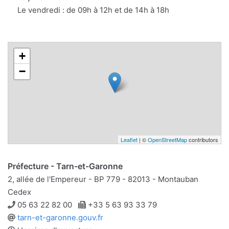
Le vendredi : de 09h à 12h et de 14h à 18h
+
−
Leaflet
| ©
OpenStreetMap
contributors
Préfecture - Tarn-et-Garonne
2, allée de l'Empereur - BP 779 - 82013 - Montauban
Cedex
Téléphone
Télécopie
05 63 22 82 00
+33 5 63 93 33 79
Site
tarn-et-garonne.gouv.fr