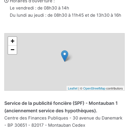
web
Horaires d'ouverture :
Le vendredi : de 08h30 à 14h
Du lundi au jeudi : de 08h30 à 11h45 et de 13h30 à 16h
+
−
Leaflet
| ©
OpenStreetMap
contributors
Service de la publicité foncière (SPF) - Montauban 1
(anciennement service des hypothèques).
Centre des Finances Publiques - 30 avenue du Danemark
- BP 30651 - 82017 - Montauban Cedex