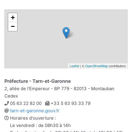
+
−
Leaflet
| ©
OpenStreetMap
contributors
Préfecture - Tarn-et-Garonne
2, allée de l'Empereur - BP 779 - 82013 - Montauban
Cedex
Téléphone
Télécopie
05 63 22 82 00
+33 5 63 93 33 79
Site
tarn-et-garonne.gouv.fr
web
Horaires d'ouverture :
Le vendredi : de 08h30 à 14h