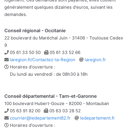
généralement quelques dizaines d'euros, suivant les
demandes.
Conseil régional - Occitanie
22 boulevard du Maréchal Juin - 31406 - Toulouse Cedex
9
Téléphone
Télécopie
05 61 33 50 50
05 61 33 52 66
Adresse
Site
laregion.fr/Contactez-la-Region
laregion.fr
e-
web
Horaires d'ouverture :
mail
Du lundi au vendredi : de 08h30 à 18h
Conseil départemental - Tarn-et-Garonne
100 boulevard Hubert-Gouze - 82000 - Montauban
Téléphone
Télécopie
05 63 91 82 00
05 63 03 28 52
Adresse
Site
courrier@ledepartement82.fr
ledepartement.fr
e-
web
Horaires d'ouverture :