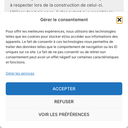
à respecter lors de la construction de celui-ci.
Utiliser des bois secs, éviter autant que possible le
contact direct entre le bois et le sol
, s'assurer de
Gérer le consentement
l'étanchéité des façades et toitures ou encore
Pour offrir les meilleures expériences, nous utilisons des technologies
prévoir des aérations en sous-sol limitent les risques
telles que les cookies pour stocker et/ou accéder aux informations des
majeurs d'apparition de champignons lignivores.
appareils. Le fait de consentir à ces technologies nous permettra de
traiter des données telles que le comportement de navigation ou les ID
uniques sur ce site. Le fait de ne pas consentir ou de retirer son
consentement peut avoir un effet négatif sur certaines caractéristiques
et fonctions.
Je demande le descriptif des
Gérer les services
risques pour ma ville
ACCEPTER
REFUSER
Le risque Radon
VOIR LES PRÉFÉRENCES
La commune de Saint-Michel se trouve dans une