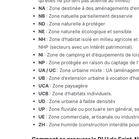
qu'elles ne portent pas atteinte au milieu)
NA
: Zone destinée à des aménagements d'e
NB
: Zone natuelle partiellement desservie
ND
: Zone naturelle à protéger
NE
: Zone naturelle écologique et sensible
NH
: Zone d'habitat isolé en milieu agricole e
NHP (secteurs avec un intérêt patrimonial).
NI
: Zone de camping et d'équipements de lois
NP
: Zone protégée en raison du captage de l
UA / UC
: Zone urbaine mixte : UA (aménagemen
UB
: Zone d'extension urbaine à vocation d'ha
UCA
: Zone paysagère
UCB
: Zone d'habitats individuels.
UD
: Zone urbaine à faible densitév
UP
: Zone fluviale ou portuaire (en général, s
UE
: Zone commerciale, artisanale ou industrie
ZH
: Zone humide (construciton interdite pour