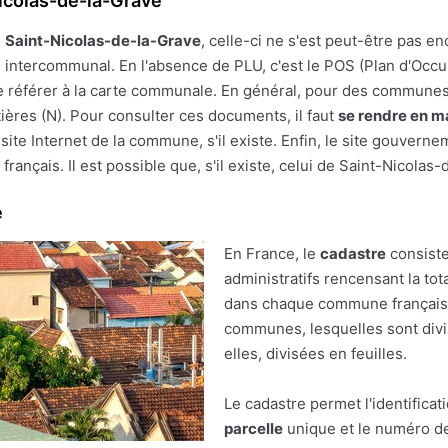
icolas-de-la-Grave
e
Saint-Nicolas-de-la-Grave
, celle-ci ne s'est peut-être pas en
PLU intercommunal. En l'absence de PLU, c'est le POS (Plan d'Occ
ut se référer à la carte communale. En général, pour des commune
tières (N). Pour consulter ces documents, il faut
se rendre en ma
te Internet de la commune, s'il existe. Enfin, le site gouvern
français. Il est possible que, s'il existe, celui de Saint-Nicolas
e
En France, le
cadastre
consiste
administratifs rencensant la tot
dans chaque commune française.
communes, lesquelles sont divis
elles, divisées en feuilles.
Le cadastre permet l'identificat
parcelle
unique et le numéro de 