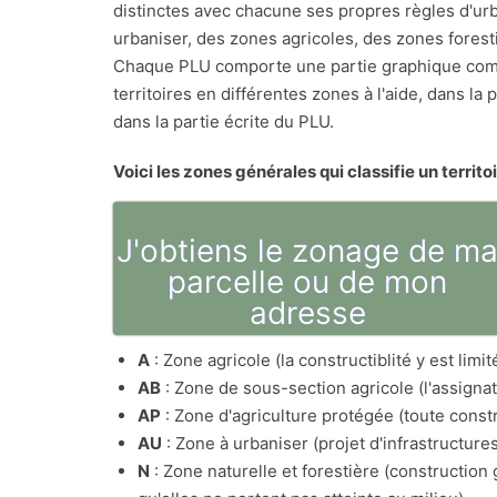
distinctes avec chacune ses propres règles d'urb
urbaniser, des zones agricoles, des zones foresti
Chaque PLU comporte une partie graphique comp
territoires en différentes zones à l'aide, dans l
dans la partie écrite du PLU.
Voici les zones générales qui classifie un territo
J'obtiens le zonage de m
parcelle ou de mon
adresse
A
: Zone agricole (la constructiblité y est lim
AB
: Zone de sous-section agricole (l'assig
AP
: Zone d'agriculture protégée (toute constr
AU
: Zone à urbaniser (projet d'infrastructure
N
: Zone naturelle et forestière (constructio