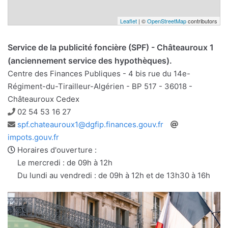
Leaflet
| ©
OpenStreetMap
contributors
Service de la publicité foncière (SPF) - Châteauroux 1
(anciennement service des hypothèques).
Centre des Finances Publiques - 4 bis rue du 14e-
Régiment-du-Tirailleur-Algérien - BP 517 - 36018 -
Châteauroux Cedex
Téléphone
02 54 53 16 27
Adresse
Site
spf.chateauroux1@dgfip.finances.gouv.fr
e-
web
impots.gouv.fr
mail
Horaires d'ouverture :
Le mercredi : de 09h à 12h
Du lundi au vendredi : de 09h à 12h et de 13h30 à 16h