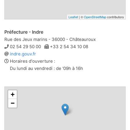
Leaflet
| ©
OpenStreetMap
contributors
Préfecture - Indre
Rue des Jeux marins - 36000 - Châteauroux
Téléphone
Télécopie
02 54 29 50 00
+33 2 54 34 10 08
Site
indre.gouv.fr
web
Horaires d'ouverture :
Du lundi au vendredi : de '09h à 16h
+
−