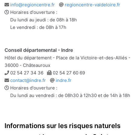
Adresse
Site
info@regioncentre.fr
regioncentre-valdeloire.fr
e-
web
Horaires d'ouverture :
mail
Du lundi au jeudi : de 08h à 18h
Le vendredi : de 08h à 17h
Conseil départemental - Indre
Hôtel du département - Place de la Victoire-et-des-Alliés -
36000 - Châteauroux
Téléphone
Télécopie
02 54 27 34 36
02 54 27 60 69
Adresse
Site
contact@indre.fr
indre.fr
e-
web
Horaires d'ouverture :
mail
Du lundi au vendredi : de 08h30 à 12h30 et de 14h à 18h
Informations sur les risques naturels