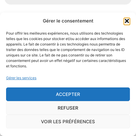
Gérer le consentement
Je demande le descriptif des
risques pour ma ville
Pour offrir les meilleures expériences, nous utilisons des technologies
telles que les cookies pour stocker et/ou accéder aux informations des
appareils. Le fait de consentir à ces technologies nous permettra de
traiter des données telles que le comportement de navigation ou les ID
uniques sur ce site. Le fait de ne pas consentir ou de retirer son
consentement peut avoir un effet négatif sur certaines caractéristiques
et fonctions.
Le risque Radon
Gérer les services
La commune de Saint-Michel-en-Brenne se
trouve dans une zone de
concentration de
ACCEPTER
radon de 1
, ce qui est considéré comme
faible
.
REFUSER
Le
radon
est un gaz radioactif issu de la désintégration du
radium et de l'uranium, deux éléments présents dans le sol
VOIR LES PRÉFÉRENCES
et les roches. On trouve des taux importants de radon
dans l'air sur le territoire français. C'est pourquoi l'ISRN