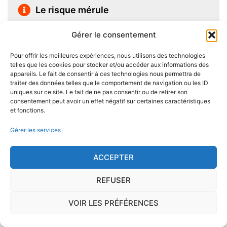
Le risque mérule
Le diagnostic concernant la mérule, champignon
Gérer le consentement
lignivore n'est pas obligatoire pour la vente d'un bien
immobilier hormis dans 20 communes du Finistère
Pour offrir les meilleures expériences, nous utilisons des technologies
telles que les cookies pour stocker et/ou accéder aux informations des
.Cependant, il est préférable d'être particulièrement
appareils. Le fait de consentir à ces technologies nous permettra de
vigilant car des chantiers de champignons lignivores
traiter des données telles que le comportement de navigation ou les ID
uniques sur ce site. Le fait de ne pas consentir ou de retirer son
existent dans de nombreuses communes partout en
consentement peut avoir un effet négatif sur certaines caractéristiques
France, en particulier dans le Finistère ou à Paris.
et fonctions.
Gérer les services
Pour se prémunir autant que possible d'éventuelles
nuisances dues aux mérules lors de la construction
ACCEPTER
du logement, il convient de respecter certaines
règles comme l'utilisation des bois secs, le fait
REFUSER
d'éviter autant que possible le
contact direct entre
le bois et le sol
, de s'assurer de l'étanchéité des
VOIR LES PRÉFÉRENCES
façades et toitures, de prévoir des aérations en
sous-sol.