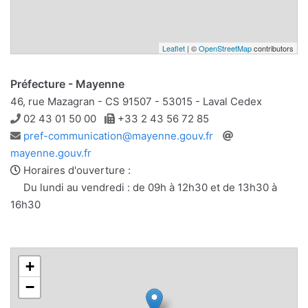
Leaflet
| ©
OpenStreetMap
contributors
Préfecture - Mayenne
46, rue Mazagran - CS 91507 - 53015 - Laval Cedex
Téléphone
Télécopie
02 43 01 50 00
+33 2 43 56 72 85
Adresse
Site
pref-communication@mayenne.gouv.fr
e-
web
mayenne.gouv.fr
mail
Horaires d'ouverture :
Du lundi au vendredi : de 09h à 12h30 et de 13h30 à
16h30
+
−