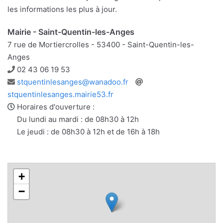
les informations les plus à jour.
Mairie - Saint-Quentin-les-Anges
7 rue de Mortiercrolles - 53400 - Saint-Quentin-les-
Anges
Téléphone
02 43 06 19 53
Adresse
Site
stquentinlesanges@wanadoo.fr
e-
web
stquentinlesanges.mairie53.fr
mail
Horaires d'ouverture :
Du lundi au mardi : de 08h30 à 12h
Le jeudi : de 08h30 à 12h et de 16h à 18h
+
−