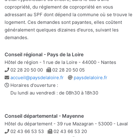
copropriété, du réglement de copropriété en vous
adressant au SPF dont dépend la commune où se trouve le
logement. Ces demandes sont payantes, elles coûtent
généralement quelques dizaines d'euros, suivant les
demandes.
Conseil régional - Pays de la Loire
Hôtel de région - 1 rue de la Loire - 44000 - Nantes
Téléphone
Télécopie
02 28 20 50 00
02 28 20 50 05
Adresse
Site
accueil@paysdelaloire.fr
paysdelaloire.fr
e-
web
Horaires d'ouverture :
mail
Du lundi au vendredi : de 08h30 à 18h30
Conseil départemental - Mayenne
Hôtel du département - 39 rue Mazagran - 53000 - Laval
Téléphone
Télécopie
02 43 66 53 53
02 43 66 53 20