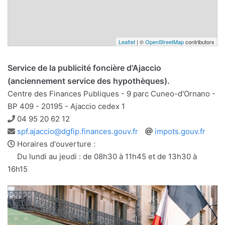
Leaflet
| ©
OpenStreetMap
contributors
Service de la publicité foncière d'Ajaccio
(anciennement service des hypothèques).
Centre des Finances Publiques - 9 parc Cuneo-d'Ornano -
BP 409 - 20195 - Ajaccio cedex 1
Téléphone
04 95 20 62 12
Adresse
Site
spf.ajaccio@dgfip.finances.gouv.fr
impots.gouv.fr
e-
web
Horaires d'ouverture :
mail
Du lundi au jeudi : de 08h30 à 11h45 et de 13h30 à
16h15