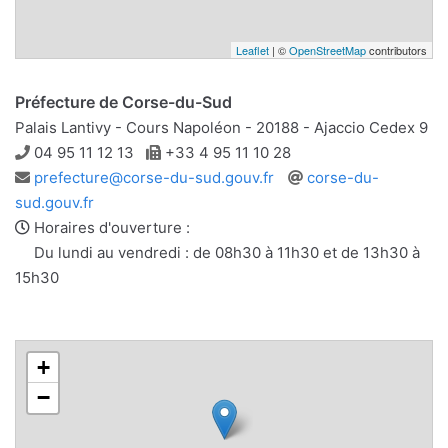
Leaflet
| ©
OpenStreetMap
contributors
Préfecture de Corse-du-Sud
Palais Lantivy - Cours Napoléon - 20188 - Ajaccio Cedex 9
Téléphone
Télécopie
04 95 11 12 13
+33 4 95 11 10 28
Adresse
Site
prefecture@corse-du-sud.gouv.fr
corse-du-
e-
web
sud.gouv.fr
mail
Horaires d'ouverture :
Du lundi au vendredi : de 08h30 à 11h30 et de 13h30 à
15h30
+
−