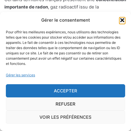
importante de radon
, gaz radioactif issu de la
désintégration du radium et de l'uranium, deux éléments
Gérer le consentement
présents dans le sol et les roches. L'ISRN (Institut de
Radioprotection et de Sûreté Nucléaire), à la demande de
Pour offrir les meilleures expériences, nous utilisons des technologies
l'Autorité de Sûreté Nucléaire, a cartographié le territoire
telles que les cookies pour stocker et/ou accéder aux informations des
appareils. Le fait de consentir à ces technologies nous permettra de
français en délimitant trois types de communes de
traiter des données telles que le comportement de navigation ou les ID
potentiel 1, 2 ou 3.
uniques sur ce site. Le fait de ne pas consentir ou de retirer son
consentement peut avoir un effet négatif sur certaines caractéristiques
et fonctions.
Sur le long terme, ce gaz peut favoriser l'apparition du
cancer du poumon.
Gérer les services
Présent essentiellement dans les sols mais également, en
ACCEPTER
concentration moindre, dans les matériaux de construction
et l'eau de distribution, le radon peut s'infiltrer à l'intérieur
REFUSER
d'une habitation par le passage des canalisations, les vides
sanitaires, les caves, etc.
VOIR LES PRÉFÉRENCES