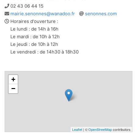
Téléphone
02 43 06 44 15
Adresse
Site
mairie.senonnes@wanadoo.fr
senonnes.com
e-
web
Horaires d'ouverture :
mail
Le lundi : de 14h à 16h
Le mardi : de 10h à 12h
Le jeudi : de 10h à 12h
Le vendredi : de 14h30 à 18h30
+
−
Leaflet
| ©
OpenStreetMap
contributors