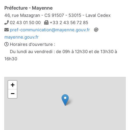
Préfecture - Mayenne
46, rue Mazagran - CS 91507 - 53015 - Laval Cedex
Téléphone
Télécopie
02 43 01 50 00
+33 2 43 56 72 85
Adresse
Site
pref-communication@mayenne.gouv.fr
e-
web
mayenne.gouv.fr
mail
Horaires d'ouverture :
Du lundi au vendredi : de 09h à 12h30 et de 13h30 à
16h30
+
−