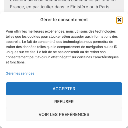
France, en particulier dans le Finistère ou à Paris.
Gérer le consentement
Pour se prémunir autant que possible d'éventuelles
nuisances dues aux mérules lors de la construction
Pour offrir les meilleures expériences, nous utilisons des technologies
du logement, il convient de respecter certaines
telles que les cookies pour stocker et/ou accéder aux informations des
appareils. Le fait de consentir à ces technologies nous permettra de
règles comme l'utilisation des bois secs, le fait
traiter des données telles que le comportement de navigation ou les ID
d'éviter autant que possible le
contact direct entre
uniques sur ce site. Le fait de ne pas consentir ou de retirer son
le bois et le sol
, de s'assurer de l'étanchéité des
consentement peut avoir un effet négatif sur certaines caractéristiques
et fonctions.
façades et toitures, de prévoir des aérations en
sous-sol.
Gérer les services
ACCEPTER
REFUSER
Je demande le descriptif des
risques pour ma ville
VOIR LES PRÉFÉRENCES