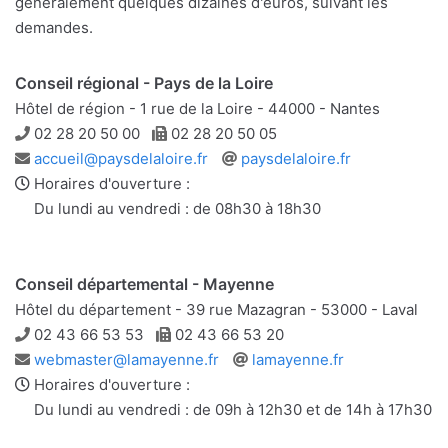
généralement quelques dizaines d'euros, suivant les
demandes.
Conseil régional - Pays de la Loire
Hôtel de région - 1 rue de la Loire - 44000 - Nantes
Téléphone
Télécopie
02 28 20 50 00
02 28 20 50 05
Adresse
Site
accueil@paysdelaloire.fr
paysdelaloire.fr
e-
web
Horaires d'ouverture :
mail
Du lundi au vendredi : de 08h30 à 18h30
Conseil départemental - Mayenne
Hôtel du département - 39 rue Mazagran - 53000 - Laval
Téléphone
Télécopie
02 43 66 53 53
02 43 66 53 20
Adresse
Site
webmaster@lamayenne.fr
lamayenne.fr
e-
web
Horaires d'ouverture :
mail
Du lundi au vendredi : de 09h à 12h30 et de 14h à 17h30