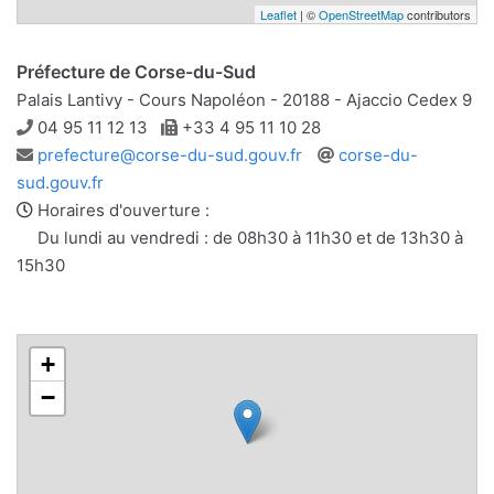
Leaflet
| ©
OpenStreetMap
contributors
Préfecture de Corse-du-Sud
Palais Lantivy - Cours Napoléon - 20188 - Ajaccio Cedex 9
Téléphone
Télécopie
04 95 11 12 13
+33 4 95 11 10 28
Adresse
Site
prefecture@corse-du-sud.gouv.fr
corse-du-
e-
web
sud.gouv.fr
mail
Horaires d'ouverture :
Du lundi au vendredi : de 08h30 à 11h30 et de 13h30 à
15h30
+
−