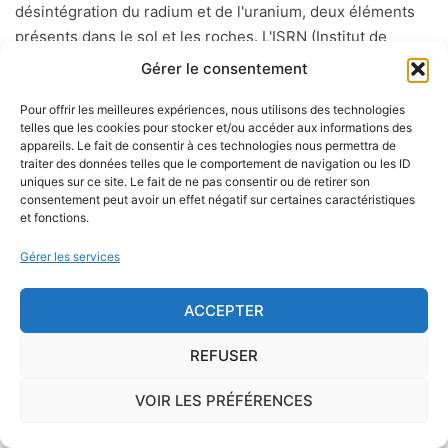
désintégration du radium et de l'uranium, deux éléments
présents dans le sol et les roches. L'ISRN (Institut de
Radioprotection et de Sûreté Nucléaire), à la demande de
Gérer le consentement
l'Autorité de Sûreté Nucléaire, a cartographié le territoire
Pour offrir les meilleures expériences, nous utilisons des technologies
français en délimitant trois types de communes de
telles que les cookies pour stocker et/ou accéder aux informations des
potentiel 1, 2 ou 3.
appareils. Le fait de consentir à ces technologies nous permettra de
traiter des données telles que le comportement de navigation ou les ID
uniques sur ce site. Le fait de ne pas consentir ou de retirer son
Sur le long terme, ce gaz peut favoriser l'apparition du
consentement peut avoir un effet négatif sur certaines caractéristiques
cancer du poumon.
et fonctions.
Gérer les services
Présent essentiellement dans les sols mais également, en
concentration moindre, dans les matériaux de construction
ACCEPTER
et l'eau de distribution, le radon peut s'infiltrer à l'intérieur
d'une habitation par le passage des canalisations, les vides
REFUSER
sanitaires, les caves, etc.
VOIR LES PRÉFÉRENCES
Il existe des
dispositifs spécifiques
, qui coûtent
généralement quelques dizaines d'euros, permettant de