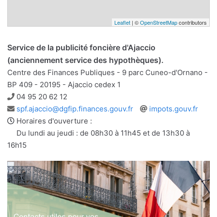
Leaflet
| ©
OpenStreetMap
contributors
Service de la publicité foncière d'Ajaccio
(anciennement service des hypothèques).
Centre des Finances Publiques - 9 parc Cuneo-d'Ornano -
BP 409 - 20195 - Ajaccio cedex 1
Téléphone
04 95 20 62 12
Adresse
Site
spf.ajaccio@dgfip.finances.gouv.fr
impots.gouv.fr
e-
web
Horaires d'ouverture :
mail
Du lundi au jeudi : de 08h30 à 11h45 et de 13h30 à
16h15