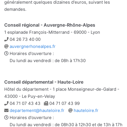
généralement quelques dizaines d'euros, suivant les
demandes.
Conseil régional - Auvergne-Rhône-Alpes
1 esplanade François-Mitterrand - 69000 - Lyon
Téléphone
04 26 73 40 00
Site
auvergnerhonealpes.fr
web
Horaires d'ouverture :
Du lundi au vendredi : de 08h à 17h30
Conseil départemental - Haute-Loire
Hôtel du département - 1 place Monseigneur-de-Galard -
43000 - Le Puy-en-Velay
Téléphone
Télécopie
04 71 07 43 43
04 71 07 43 99
Adresse
Site
departement@hauteloire.fr
hauteloire.fr
e-
web
Horaires d'ouverture :
mail
Du lundi au vendredi : de 08h30 à 12h30 et de 13h à 17h