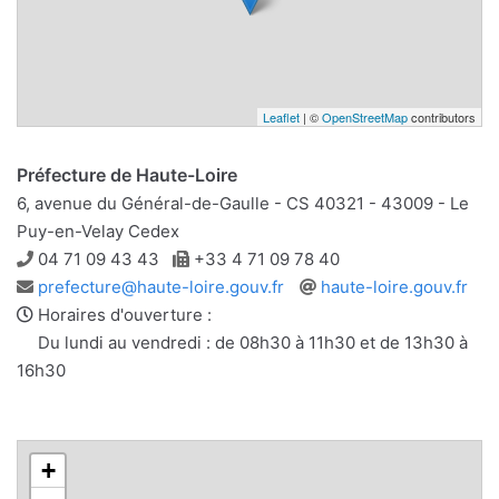
Leaflet
| ©
OpenStreetMap
contributors
Préfecture de Haute-Loire
6, avenue du Général-de-Gaulle - CS 40321 - 43009 - Le
Puy-en-Velay Cedex
Téléphone
Télécopie
04 71 09 43 43
+33 4 71 09 78 40
Adresse
Site
prefecture@haute-loire.gouv.fr
haute-loire.gouv.fr
e-
web
Horaires d'ouverture :
mail
Du lundi au vendredi : de 08h30 à 11h30 et de 13h30 à
16h30
+