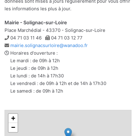
données sont mises à jours régulièrement pour vous offrir
les informations les plus à jour.
Mairie - Solignac-sur-Loire
Place Marchédial - 43370 - Solignac-sur-Loire
Téléphone
Télécopie
04 71 03 11 46
04 71 03 12 77
Adresse
mairie.solignacsurloire@wanadoo.fr
e-
Horaires d'ouverture :
mail
Le mardi : de 09h à 12h
Le jeudi : de 09h à 12h
Le lundi : de 14h à 17h30
Le vendredi : de 09h à 12h et de 14h à 17h30
Le samedi : de 09h à 12h
+
−