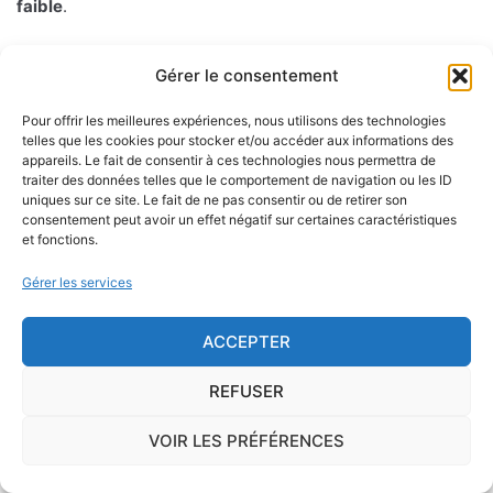
faible
.
Un nouveau zonage sismique de la France a été décidé en
Gérer le consentement
octobre 2010.
5 zones de sismicité croissante
avec des
préconisations différentes existent désormais, les
Pour offrir les meilleures expériences, nous utilisons des technologies
telles que les cookies pour stocker et/ou accéder aux informations des
préconisation y afférant sont détaillées dans le code de
appareils. Le fait de consentir à ces technologies nous permettra de
l'environnement. Cette classification se fonde en
traiter des données telles que le comportement de navigation ou les ID
particulier sur l'étude de l'aléa sismique c'est-à-dire la
uniques sur ce site. Le fait de ne pas consentir ou de retirer son
consentement peut avoir un effet négatif sur certaines caractéristiques
probabilité d'un séisme dans une région donnée sur une
et fonctions.
période donnée mesuée à partir des précédents séismes.
Gérer les services
Les différentes zones sont les suivantes : la zone 1 à
sismicité très faible sans prescription spécifique pour les
ACCEPTER
constructions dites "à risque normal". Les zones 2 à 5 (aléa
REFUSER
sisimique faible, modéré, moyen ou fort) où des règles de
constructions parasismiques s'appliquent aux bâtiments
VOIR LES PRÉFÉRENCES
dits "à risque normal".