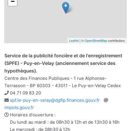
−
Leaflet
| ©
OpenStreetMap
contributors
Service de la publicité foncière et de l'enregistrement
(SPFE) - Puy-en-Velay (anciennement service des
hypothèques).
Centre des Finances Publiques - 1 rue Alphonse-
Terrasson - BP 60303 - 43011 - Le Puy-en-Velay Cedex
Téléphone
04 71 09 83 20
Adresse
Site
spf.le-puy-en-velay@dgfip.finances.gouv.fr
e-
web
impots.gouv.fr
mail
Horaires d'ouverture :
Du lundi au mardi : de 08h30 à 12h et de 13h30 à 16h
Le mercredi : de 08h30 à 12h