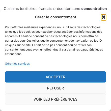
Certains territoires français présentent une
concentration
importante de radon
, gaz radioactif issu de la
Gérer le consentement
désintégration du radium et de l'uranium, deux éléments
présents dans le sol et les roches. L'ISRN (Institut de
Pour offrir les meilleures expériences, nous utilisons des technologies
telles que les cookies pour stocker et/ou accéder aux informations des
Radioprotection et de Sûreté Nucléaire), à la demande de
appareils. Le fait de consentir à ces technologies nous permettra de
l'Autorité de Sûreté Nucléaire, a cartographié le territoire
traiter des données telles que le comportement de navigation ou les ID
uniques sur ce site. Le fait de ne pas consentir ou de retirer son
français en délimitant trois types de communes de
consentement peut avoir un effet négatif sur certaines caractéristiques
potentiel 1, 2 ou 3.
et fonctions.
Gérer les services
Sur le long terme, ce gaz peut favoriser l'apparition du
cancer du poumon.
ACCEPTER
Présent essentiellement dans les sols mais également, en
REFUSER
concentration moindre, dans les matériaux de construction
et l'eau de distribution, le radon peut s'infiltrer à l'intérieur
VOIR LES PRÉFÉRENCES
d'une habitation par le passage des canalisations, les vides
sanitaires, les caves, etc.