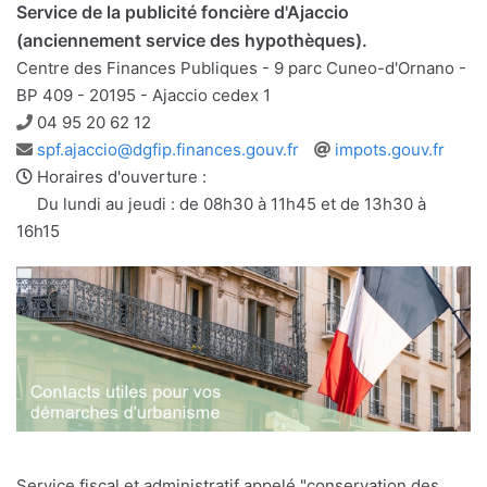
Service de la publicité foncière d'Ajaccio
(anciennement service des hypothèques).
Centre des Finances Publiques - 9 parc Cuneo-d'Ornano -
BP 409 - 20195 - Ajaccio cedex 1
Téléphone
04 95 20 62 12
Adresse
Site
spf.ajaccio@dgfip.finances.gouv.fr
impots.gouv.fr
e-
web
Horaires d'ouverture :
mail
Du lundi au jeudi : de 08h30 à 11h45 et de 13h30 à
16h15
Service fiscal et administratif appelé "conservation des