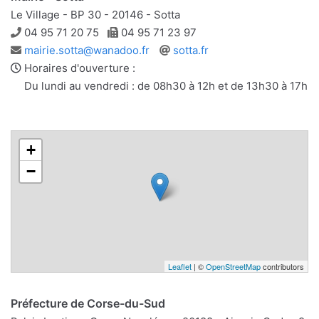
Le Village - BP 30 - 20146 - Sotta
Téléphone
Télécopie
04 95 71 20 75
04 95 71 23 97
Adresse
Site
mairie.sotta@wanadoo.fr
sotta.fr
e-
web
Horaires d'ouverture :
mail
Du lundi au vendredi : de 08h30 à 12h et de 13h30 à 17h
+
−
Leaflet
| ©
OpenStreetMap
contributors
Préfecture de Corse-du-Sud