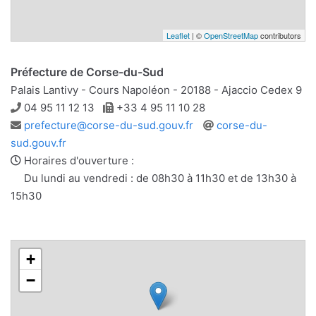
Leaflet
| ©
OpenStreetMap
contributors
Préfecture de Corse-du-Sud
Palais Lantivy - Cours Napoléon - 20188 - Ajaccio Cedex 9
Téléphone
Télécopie
04 95 11 12 13
+33 4 95 11 10 28
Adresse
Site
prefecture@corse-du-sud.gouv.fr
corse-du-
e-
web
sud.gouv.fr
mail
Horaires d'ouverture :
Du lundi au vendredi : de 08h30 à 11h30 et de 13h30 à
15h30
+
−