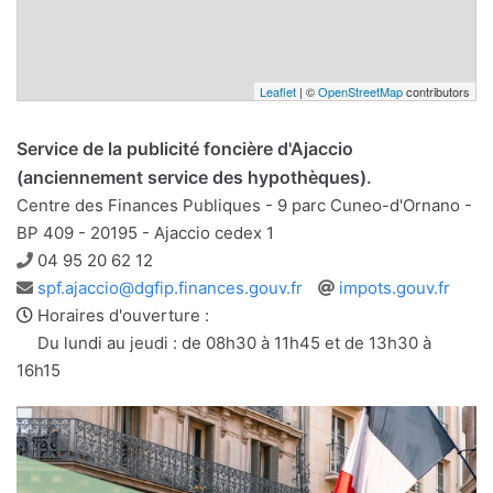
Leaflet
| ©
OpenStreetMap
contributors
Service de la publicité foncière d'Ajaccio
(anciennement service des hypothèques).
Centre des Finances Publiques - 9 parc Cuneo-d'Ornano -
BP 409 - 20195 - Ajaccio cedex 1
Téléphone
04 95 20 62 12
Adresse
Site
spf.ajaccio@dgfip.finances.gouv.fr
impots.gouv.fr
e-
web
Horaires d'ouverture :
mail
Du lundi au jeudi : de 08h30 à 11h45 et de 13h30 à
16h15