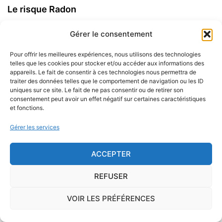
Le risque Radon
La commune de Tavera se trouve dans une zone
Gérer le consentement
de
concentration de radon de 3
, ce qui est
considéré comme
élevé
.
Pour offrir les meilleures expériences, nous utilisons des technologies
telles que les cookies pour stocker et/ou accéder aux informations des
appareils. Le fait de consentir à ces technologies nous permettra de
Certains territoires français présentent une
concentration
traiter des données telles que le comportement de navigation ou les ID
uniques sur ce site. Le fait de ne pas consentir ou de retirer son
importante de radon
, gaz radioactif issu de la
consentement peut avoir un effet négatif sur certaines caractéristiques
désintégration du radium et de l'uranium, deux éléments
et fonctions.
présents dans le sol et les roches. L'ISRN (Institut de
Gérer les services
Radioprotection et de Sûreté Nucléaire), à la demande de
l'Autorité de Sûreté Nucléaire, a cartographié le territoire
français en délimitant trois types de communes de
ACCEPTER
potentiel 1, 2 ou 3.
REFUSER
Sur le long terme, ce gaz peut favoriser l'apparition du
VOIR LES PRÉFÉRENCES
cancer du poumon.