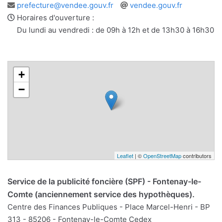
Adresse
Site
prefecture@vendee.gouv.fr
vendee.gouv.fr
e-
web
Horaires d'ouverture :
mail
Du lundi au vendredi : de 09h à 12h et de 13h30 à 16h30
+
−
Leaflet
| ©
OpenStreetMap
contributors
Service de la publicité foncière (SPF) - Fontenay-le-
Comte (anciennement service des hypothèques).
Centre des Finances Publiques - Place Marcel-Henri - BP
313 - 85206 - Fontenay-le-Comte Cedex