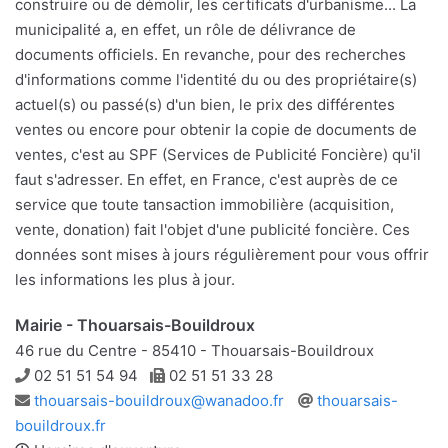
construire ou de démolir, les certificats d'urbanisme... La
municipalité a, en effet, un rôle de délivrance de
documents officiels. En revanche, pour des recherches
d'informations comme l'identité du ou des propriétaire(s)
actuel(s) ou passé(s) d'un bien, le prix des différentes
ventes ou encore pour obtenir la copie de documents de
ventes, c'est au SPF (Services de Publicité Foncière) qu'il
faut s'adresser. En effet, en France, c'est auprès de ce
service que toute tansaction immobilière (acquisition,
vente, donation) fait l'objet d'une publicité foncière. Ces
données sont mises à jours régulièrement pour vous offrir
les informations les plus à jour.
Mairie - Thouarsais-Bouildroux
46 rue du Centre - 85410 - Thouarsais-Bouildroux
Téléphone
Télécopie
02 51 51 54 94
02 51 51 33 28
Adresse
Site
thouarsais-bouildroux@wanadoo.fr
thouarsais-
e-
web
bouildroux.fr