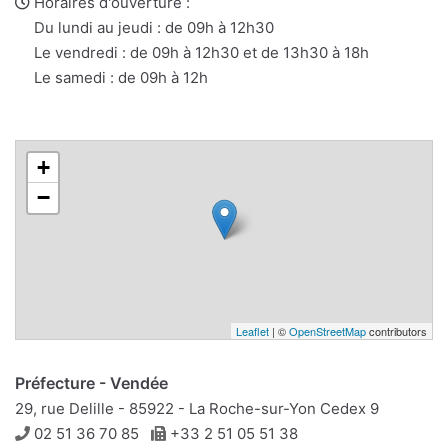
mail
Horaires d'ouverture :
Du lundi au jeudi : de 09h à 12h30
Le vendredi : de 09h à 12h30 et de 13h30 à 18h
Le samedi : de 09h à 12h
+
−
Leaflet
| ©
OpenStreetMap
contributors
Préfecture - Vendée
29, rue Delille - 85922 - La Roche-sur-Yon Cedex 9
Téléphone
Télécopie
02 51 36 70 85
+33 2 51 05 51 38