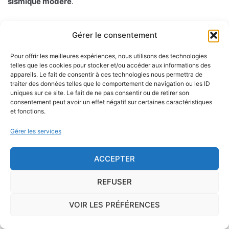
sismique modéré
.
Le territoire français est, depuis octobre 2010, divisé en
5
Gérer le consentement
zones de sismicité croissante
avec des préconisations
différentes qui sont détaillées dans le code de
Pour offrir les meilleures expériences, nous utilisons des technologies
l'environnement. C'est notamment l'étude de l'aléa
telles que les cookies pour stocker et/ou accéder aux informations des
appareils. Le fait de consentir à ces technologies nous permettra de
sismique (probabilité d'un séisme dans une région donnée
traiter des données telles que le comportement de navigation ou les ID
sur une période donnée mesuée à partir des précédents
uniques sur ce site. Le fait de ne pas consentir ou de retirer son
consentement peut avoir un effet négatif sur certaines caractéristiques
séismes) qui a fourni les bases de cette nouvelle
et fonctions.
classification.
Gérer les services
Les différentes zones sismiques sont réparties comme
telle : la zone 1 à sismicité très faible où il n'y a pas de
ACCEPTER
prescription spécifique pour les constructions dites "à
risque normal". Les zones 2 à 5 ( avec un aléa sisimique
REFUSER
faible, modéré, moyen ou fort) où des règles de
VOIR LES PRÉFÉRENCES
constructions parasismiques de plus en plus strictes
doivent être appliquées aux bâtiments dits "à risque