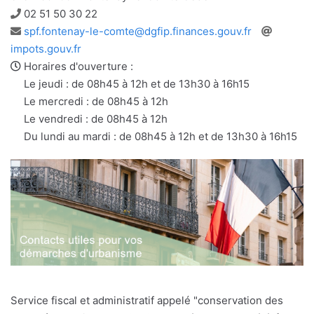
Téléphone
02 51 50 30 22
Adresse
Site
spf.fontenay-le-comte@dgfip.finances.gouv.fr
e-
web
impots.gouv.fr
mail
Horaires d'ouverture :
Le jeudi : de 08h45 à 12h et de 13h30 à 16h15
Le mercredi : de 08h45 à 12h
Le vendredi : de 08h45 à 12h
Du lundi au mardi : de 08h45 à 12h et de 13h30 à 16h15
Service fiscal et administratif appelé "conservation des