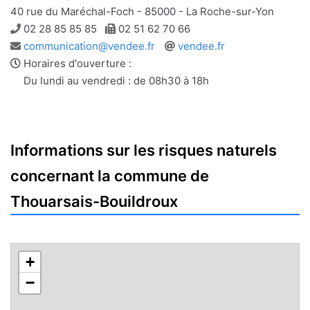
40 rue du Maréchal-Foch - 85000 - La Roche-sur-Yon
Téléphone
Télécopie
02 28 85 85 85
02 51 62 70 66
Adresse
Site
communication@vendee.fr
vendee.fr
e-
web
Horaires d'ouverture :
mail
Du lundi au vendredi : de 08h30 à 18h
Informations sur les risques naturels
concernant la commune de
Thouarsais-Bouildroux
+
−