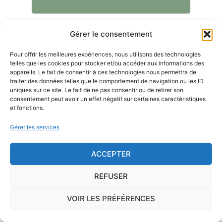
Gérer le consentement
Le risque Radon
Pour offrir les meilleures expériences, nous utilisons des technologies
telles que les cookies pour stocker et/ou accéder aux informations des
La commune de Vicq-Exemplet se trouve dans
appareils. Le fait de consentir à ces technologies nous permettra de
une zone de
concentration de radon de 1
, ce qui
traiter des données telles que le comportement de navigation ou les ID
est considéré comme
faible
.
uniques sur ce site. Le fait de ne pas consentir ou de retirer son
consentement peut avoir un effet négatif sur certaines caractéristiques
et fonctions.
Le
radon
est un gaz radioactif issu de la désintégration du
radium et de l'uranium, deux éléments présents dans le sol
Gérer les services
et les roches. On trouve des taux importants de radon
dans l'air sur le territoire français. C'est pourquoi l'ISRN
ACCEPTER
(Institut de Radioprotection et de Sûreté Nucléaire), à la
REFUSER
demande de l'Autorité de Sûreté Nucléaire, a classé les
communes françaises en fonction de leur potentiel radon :
VOIR LES PRÉFÉRENCES
1, 2 ou 3.