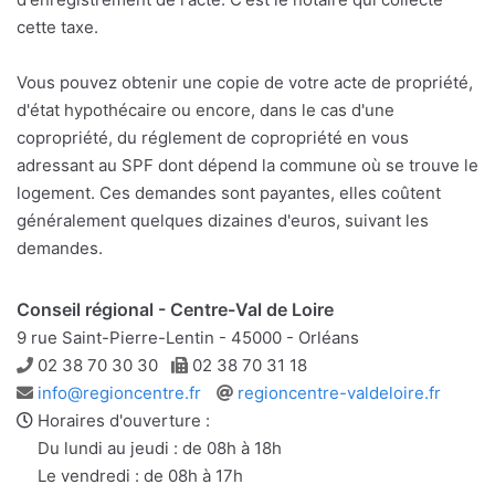
cette taxe.
Vous pouvez obtenir une copie de votre acte de propriété,
d'état hypothécaire ou encore, dans le cas d'une
copropriété, du réglement de copropriété en vous
adressant au SPF dont dépend la commune où se trouve le
logement. Ces demandes sont payantes, elles coûtent
généralement quelques dizaines d'euros, suivant les
demandes.
Conseil régional - Centre-Val de Loire
9 rue Saint-Pierre-Lentin - 45000 - Orléans
Téléphone
Télécopie
02 38 70 30 30
02 38 70 31 18
Adresse
Site
info@regioncentre.fr
regioncentre-valdeloire.fr
e-
web
Horaires d'ouverture :
mail
Du lundi au jeudi : de 08h à 18h
Le vendredi : de 08h à 17h