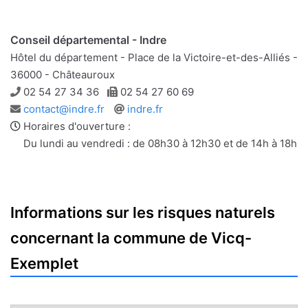
Conseil départemental - Indre
Hôtel du département - Place de la Victoire-et-des-Alliés -
36000 - Châteauroux
Téléphone
Télécopie
02 54 27 34 36
02 54 27 60 69
Adresse
Site
contact@indre.fr
indre.fr
e-
web
Horaires d'ouverture :
mail
Du lundi au vendredi : de 08h30 à 12h30 et de 14h à 18h
Informations sur les risques naturels
concernant la commune de Vicq-
Exemplet