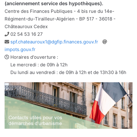
(anciennement service des hypothèques).
Centre des Finances Publiques - 4 bis rue du 14e-
Régiment-du-Tirailleur-Algérien - BP 517 - 36018 -
Châteauroux Cedex
Téléphone
02 54 53 16 27
Adresse
Site
spf.chateauroux1@dgfip.finances.gouv.fr
e-
web
impots.gouv.fr
mail
Horaires d'ouverture :
Le mercredi : de 09h à 12h
Du lundi au vendredi : de 09h à 12h et de 13h30 à 16h