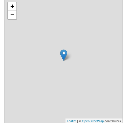
+
−
Leaflet
| ©
OpenStreetMap
contributors