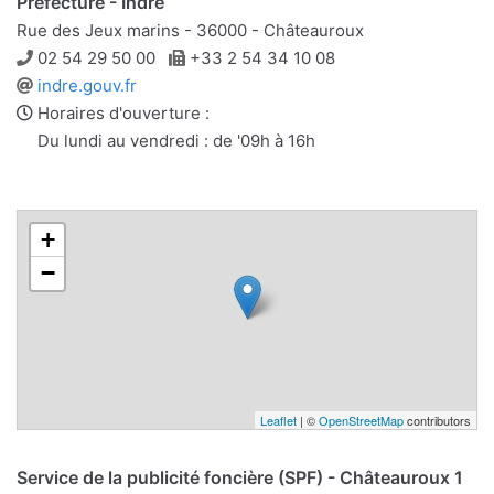
Préfecture - Indre
Rue des Jeux marins - 36000 - Châteauroux
Téléphone
Télécopie
02 54 29 50 00
+33 2 54 34 10 08
Site
indre.gouv.fr
web
Horaires d'ouverture :
Du lundi au vendredi : de '09h à 16h
+
−
Leaflet
| ©
OpenStreetMap
contributors
Service de la publicité foncière (SPF) - Châteauroux 1