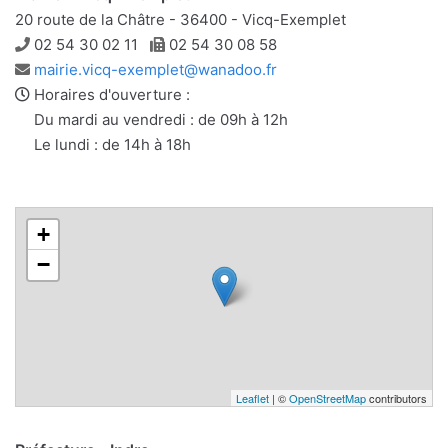
20 route de la Châtre - 36400 - Vicq-Exemplet
Téléphone
Télécopie
02 54 30 02 11
02 54 30 08 58
Adresse
mairie.vicq-exemplet@wanadoo.fr
e-
Horaires d'ouverture :
mail
Du mardi au vendredi : de 09h à 12h
Le lundi : de 14h à 18h
+
−
Leaflet
| ©
OpenStreetMap
contributors