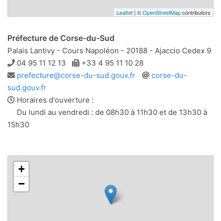
Leaflet
| ©
OpenStreetMap
contributors
Préfecture de Corse-du-Sud
Palais Lantivy - Cours Napoléon - 20188 - Ajaccio Cedex 9
Téléphone
Télécopie
04 95 11 12 13
+33 4 95 11 10 28
Adresse
Site
prefecture@corse-du-sud.gouv.fr
corse-du-
e-
web
sud.gouv.fr
mail
Horaires d'ouverture :
Du lundi au vendredi : de 08h30 à 11h30 et de 13h30 à
15h30
+
−