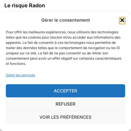
Le risque Radon
La commune de Viggianello se trouve dans une
Gérer le consentement
zone de
concentration de radon de 3
, ce qui est
considéré comme
élevé
.
Pour offrir les meilleures expériences, nous utilisons des technologies
telles que les cookies pour stocker et/ou accéder aux informations des
appareils. Le fait de consentir à ces technologies nous permettra de
Certains territoires français présentent une
concentration
traiter des données telles que le comportement de navigation ou les ID
uniques sur ce site. Le fait de ne pas consentir ou de retirer son
importante de radon
, gaz radioactif issu de la
consentement peut avoir un effet négatif sur certaines caractéristiques
désintégration du radium et de l'uranium, deux éléments
et fonctions.
présents dans le sol et les roches. L'ISRN (Institut de
Gérer les services
Radioprotection et de Sûreté Nucléaire), à la demande de
l'Autorité de Sûreté Nucléaire, a cartographié le territoire
français en délimitant trois types de communes de
ACCEPTER
potentiel 1, 2 ou 3.
REFUSER
Sur le long terme, ce gaz peut favoriser l'apparition du
VOIR LES PRÉFÉRENCES
cancer du poumon.