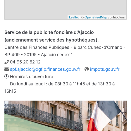
Leaflet
| ©
OpenStreetMap
contributors
Service de la publicité foncière d'Ajaccio
(anciennement service des hypothèques).
Centre des Finances Publiques - 9 parc Cuneo-d'Ornano -
BP 409 - 20195 - Ajaccio cedex 1
Téléphone
04 95 20 62 12
Adresse
Site
spf.ajaccio@dgfip.finances.gouv.fr
impots.gouv.fr
e-
web
Horaires d'ouverture :
mail
Du lundi au jeudi : de 08h30 à 11h45 et de 13h30 à
16h15