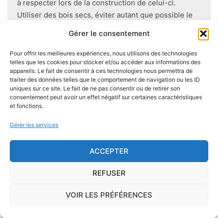
à respecter lors de la construction de celui-ci.
Utiliser des bois secs, éviter autant que possible le
contact direct entre le bois et le sol
, s'assurer de
Gérer le consentement
l'étanchéité des façades et toitures ou encore
prévoir des aérations en sous-sol limitent les risques
Pour offrir les meilleures expériences, nous utilisons des technologies
telles que les cookies pour stocker et/ou accéder aux informations des
majeurs d'apparition de champignons lignivores.
appareils. Le fait de consentir à ces technologies nous permettra de
traiter des données telles que le comportement de navigation ou les ID
uniques sur ce site. Le fait de ne pas consentir ou de retirer son
consentement peut avoir un effet négatif sur certaines caractéristiques
et fonctions.
Je demande le descriptif des
Gérer les services
risques pour ma ville
ACCEPTER
REFUSER
Le risque Radon
VOIR LES PRÉFÉRENCES
La commune de Corbarieu se trouve dans une