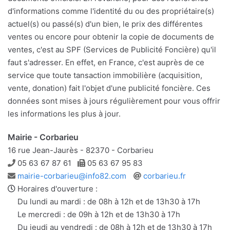
d'informations comme l'identité du ou des propriétaire(s)
actuel(s) ou passé(s) d'un bien, le prix des différentes
ventes ou encore pour obtenir la copie de documents de
ventes, c'est au SPF (Services de Publicité Foncière) qu'il
faut s'adresser. En effet, en France, c'est auprès de ce
service que toute tansaction immobilière (acquisition,
vente, donation) fait l'objet d'une publicité foncière. Ces
données sont mises à jours régulièrement pour vous offrir
les informations les plus à jour.
Mairie - Corbarieu
16 rue Jean-Jaurès - 82370 - Corbarieu
Téléphone
Télécopie
05 63 67 87 61
05 63 67 95 83
Adresse
Site
mairie-corbarieu@info82.com
corbarieu.fr
e-
web
Horaires d'ouverture :
mail
Du lundi au mardi : de 08h à 12h et de 13h30 à 17h
Le mercredi : de 09h à 12h et de 13h30 à 17h
Du jeudi au vendredi : de 08h à 12h et de 13h30 à 17h