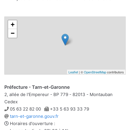
+
−
Leaflet
| ©
OpenStreetMap
contributors
Préfecture - Tarn-et-Garonne
2, allée de l'Empereur - BP 779 - 82013 - Montauban
Cedex
Téléphone
Télécopie
05 63 22 82 00
+33 5 63 93 33 79
Site
tarn-et-garonne.gouv.fr
web
Horaires d'ouverture :