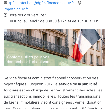
Adresse
Site
spf.montauban@dgfip.finances.gouv.fr
e-
web
impots.gouv.fr
mail
Horaires d'ouverture :
Du lundi au jeudi : de 08h30 à 12h et de 13h30 à 16h
Service fiscal et administratif appelé "conservation des
hypothèques" jusqu'en 2012, le
service de la publicité
foncière
est en charge de l'enregistrement des actes liés
aux transactions immobilières. Toutes les transmissions
de biens immobiliers y sont consignées : vente, donation,
legs. Outre ces éléments, le service de publicité foncière