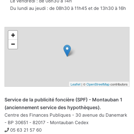
Le vendredi : de 08h30 à 14h
Du lundi au jeudi : de 08h30 à 11h45 et de 13h30 à 16h
+
−
Leaflet
| ©
OpenStreetMap
contributors
Service de la publicité foncière (SPF) - Montauban 1
(anciennement service des hypothèques).
Centre des Finances Publiques - 30 avenue du Danemark
- BP 30651 - 82017 - Montauban Cedex
Téléphone
05 63 21 57 60