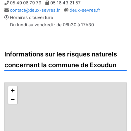
Téléphone
Télécopie
05 49 06 79 79
05 16 43 21 57
Adresse
Site
contact@deux-sevres.fr
deux-sevres.fr
e-
web
Horaires d'ouverture :
mail
Du lundi au vendredi : de 08h30 à 17h30
Informations sur les risques naturels
concernant la commune de Exoudun
+
−