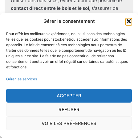
Utiliser des bois secs, éviter autant que possible le
contact direct entre le bois et le sol
, s'assurer de
l'étanchéité des façades et toitures ou encore
Gérer le consentement
prévoir des aérations en sous-sol limitent les risques
majeurs d'apparition de champignons lignivores.
Pour offrir les meilleures expériences, nous utilisons des technologies
telles que les cookies pour stocker et/ou accéder aux informations des
appareils. Le fait de consentir à ces technologies nous permettra de
traiter des données telles que le comportement de navigation ou les ID
uniques sur ce site. Le fait de ne pas consentir ou de retirer son
consentement peut avoir un effet négatif sur certaines caractéristiques
Je demande le descriptif des
et fonctions.
risques pour ma ville
Gérer les services
ACCEPTER
Le risque Radon
REFUSER
La commune de Exoudun se trouve dans une
VOIR LES PRÉFÉRENCES
zone de
concentration de radon de 2
, ce qui est
considéré comme
modéré
.