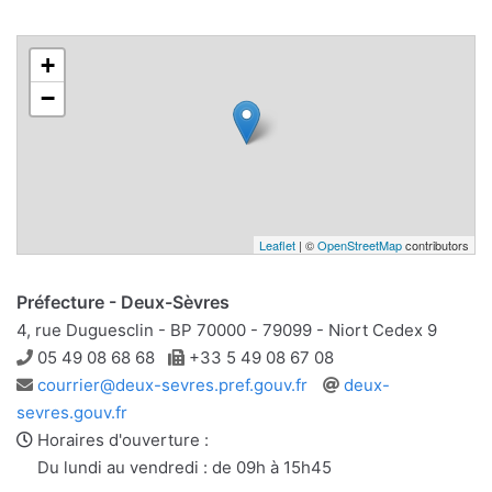
+
−
Leaflet
| ©
OpenStreetMap
contributors
Préfecture - Deux-Sèvres
4, rue Duguesclin - BP 70000 - 79099 - Niort Cedex 9
Téléphone
Télécopie
05 49 08 68 68
+33 5 49 08 67 08
Adresse
Site
courrier@deux-sevres.pref.gouv.fr
deux-
e-
web
sevres.gouv.fr
mail
Horaires d'ouverture :
Du lundi au vendredi : de 09h à 15h45