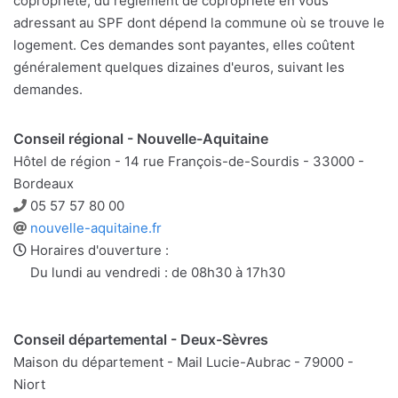
copropriété, du réglement de copropriété en vous
adressant au SPF dont dépend la commune où se trouve le
logement. Ces demandes sont payantes, elles coûtent
généralement quelques dizaines d'euros, suivant les
demandes.
Conseil régional - Nouvelle-Aquitaine
Hôtel de région - 14 rue François-de-Sourdis - 33000 -
Bordeaux
Téléphone
05 57 57 80 00
Site
nouvelle-aquitaine.fr
web
Horaires d'ouverture :
Du lundi au vendredi : de 08h30 à 17h30
Conseil départemental - Deux-Sèvres
Maison du département - Mail Lucie-Aubrac - 79000 -
Niort