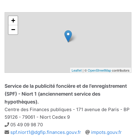
+
−
Leaflet
| ©
OpenStreetMap
contributors
Service de la publicité foncière et de l'enregistrement
(SPF) - Niort 1 (anciennement service des
hypothèques).
Centre des Finances publiques - 171 avenue de Paris - BP
59126 - 79061 - Niort Cedex 9
Téléphone
05 49 09 98 70
Adresse
Site
spf.niort1@dgfip.finances.gouv.fr
impots.gouv.fr