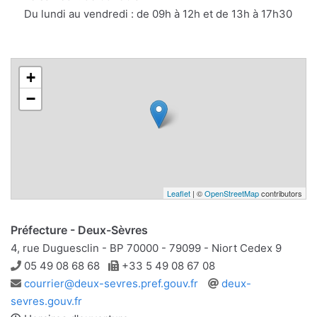
Du lundi au vendredi : de 09h à 12h et de 13h à 17h30
+
−
Leaflet
| ©
OpenStreetMap
contributors
Préfecture - Deux-Sèvres
4, rue Duguesclin - BP 70000 - 79099 - Niort Cedex 9
Téléphone
Télécopie
05 49 08 68 68
+33 5 49 08 67 08
Adresse
Site
courrier@deux-sevres.pref.gouv.fr
deux-
e-
web
sevres.gouv.fr