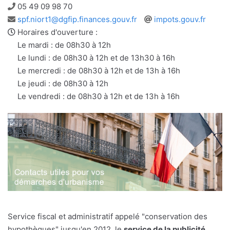
Téléphone
05 49 09 98 70
Adresse
Site
spf.niort1@dgfip.finances.gouv.fr
impots.gouv.fr
e-
web
Horaires d'ouverture :
mail
Le mardi : de 08h30 à 12h
Le lundi : de 08h30 à 12h et de 13h30 à 16h
Le mercredi : de 08h30 à 12h et de 13h à 16h
Le jeudi : de 08h30 à 12h
Le vendredi : de 08h30 à 12h et de 13h à 16h
Service fiscal et administratif appelé "conservation des
hypothèques" jusqu'en 2012, le
service de la publicité