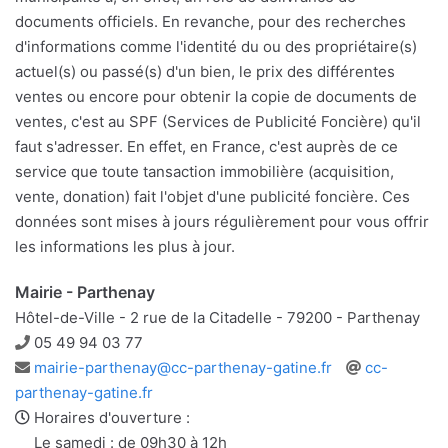
documents officiels. En revanche, pour des recherches
d'informations comme l'identité du ou des propriétaire(s)
actuel(s) ou passé(s) d'un bien, le prix des différentes
ventes ou encore pour obtenir la copie de documents de
ventes, c'est au SPF (Services de Publicité Foncière) qu'il
faut s'adresser. En effet, en France, c'est auprès de ce
service que toute tansaction immobilière (acquisition,
vente, donation) fait l'objet d'une publicité foncière. Ces
données sont mises à jours régulièrement pour vous offrir
les informations les plus à jour.
Mairie - Parthenay
Hôtel-de-Ville - 2 rue de la Citadelle - 79200 - Parthenay
Téléphone
05 49 94 03 77
Adresse
Site
mairie-parthenay@cc-parthenay-gatine.fr
cc-
e-
web
parthenay-gatine.fr
mail
Horaires d'ouverture :
Le samedi : de 09h30 à 12h