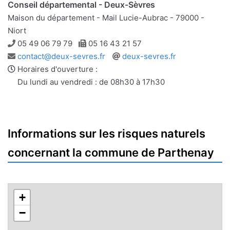
Conseil départemental - Deux-Sèvres
Maison du département - Mail Lucie-Aubrac - 79000 -
Niort
Téléphone
Télécopie
05 49 06 79 79
05 16 43 21 57
Adresse
Site
contact@deux-sevres.fr
deux-sevres.fr
e-
web
Horaires d'ouverture :
mail
Du lundi au vendredi : de 08h30 à 17h30
Informations sur les risques naturels
concernant la commune de Parthenay
+
−