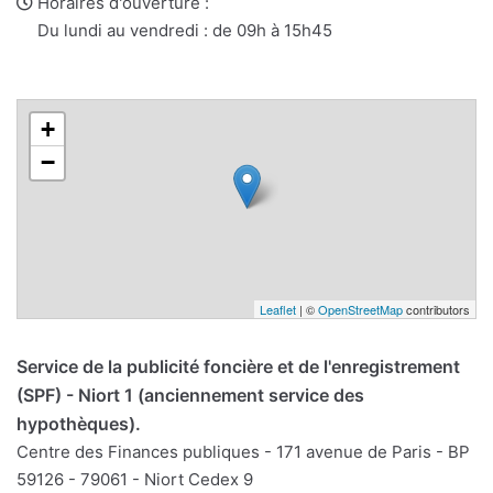
mail
Horaires d'ouverture :
Du lundi au vendredi : de 09h à 15h45
+
−
Leaflet
| ©
OpenStreetMap
contributors
Service de la publicité foncière et de l'enregistrement
(SPF) - Niort 1 (anciennement service des
hypothèques).
Centre des Finances publiques - 171 avenue de Paris - BP
59126 - 79061 - Niort Cedex 9