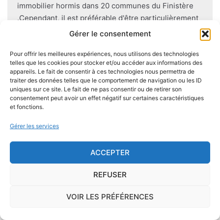
immobilier hormis dans 20 communes du Finistère
.Cependant, il est préférable d'être particulièrement
vigilant car des chantiers de champignons lignivores
Gérer le consentement
existent dans de nombreuses communes partout en
France, en particulier dans le Finistère ou à Paris.
Pour offrir les meilleures expériences, nous utilisons des technologies
telles que les cookies pour stocker et/ou accéder aux informations des
appareils. Le fait de consentir à ces technologies nous permettra de
Pour éviter l'apparition et la prolifération de mérule
traiter des données telles que le comportement de navigation ou les ID
uniques sur ce site. Le fait de ne pas consentir ou de retirer son
dans un logement contenant du bois, des règles sont
consentement peut avoir un effet négatif sur certaines caractéristiques
à respecter lors de la construction de celui-ci.
et fonctions.
Utiliser des bois secs, éviter autant que possible le
Gérer les services
contact direct entre le bois et le sol
, s'assurer de
l'étanchéité des façades et toitures ou encore
ACCEPTER
prévoir des aérations en sous-sol limitent les risques
majeurs d'apparition de champignons lignivores.
REFUSER
VOIR LES PRÉFÉRENCES
Je demande le descriptif des