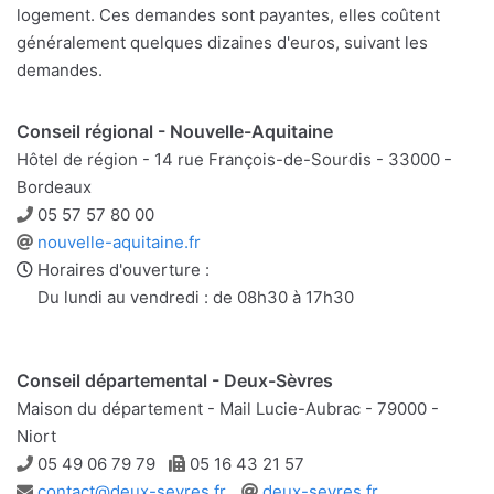
logement. Ces demandes sont payantes, elles coûtent
généralement quelques dizaines d'euros, suivant les
demandes.
Conseil régional - Nouvelle-Aquitaine
Hôtel de région - 14 rue François-de-Sourdis - 33000 -
Bordeaux
Téléphone
05 57 57 80 00
Site
nouvelle-aquitaine.fr
web
Horaires d'ouverture :
Du lundi au vendredi : de 08h30 à 17h30
Conseil départemental - Deux-Sèvres
Maison du département - Mail Lucie-Aubrac - 79000 -
Niort
Téléphone
Télécopie
05 49 06 79 79
05 16 43 21 57
Adresse
Site
contact@deux-sevres.fr
deux-sevres.fr