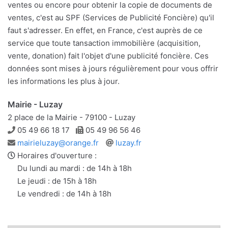
ventes ou encore pour obtenir la copie de documents de
ventes, c'est au SPF (Services de Publicité Foncière) qu'il
faut s'adresser. En effet, en France, c'est auprès de ce
service que toute tansaction immobilière (acquisition,
vente, donation) fait l'objet d'une publicité foncière. Ces
données sont mises à jours régulièrement pour vous offrir
les informations les plus à jour.
Mairie - Luzay
2 place de la Mairie - 79100 - Luzay
Téléphone
Télécopie
05 49 66 18 17
05 49 96 56 46
Adresse
Site
mairieluzay@orange.fr
luzay.fr
e-
web
Horaires d'ouverture :
mail
Du lundi au mardi : de 14h à 18h
Le jeudi : de 15h à 18h
Le vendredi : de 14h à 18h