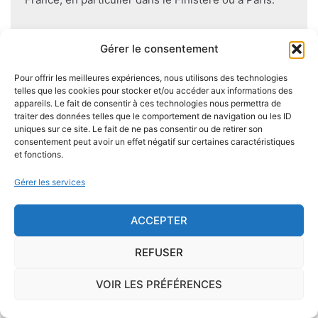
Pour éviter l'apparition et la prolifération de mérule
Gérer le consentement
dans un logement contenant du bois, des règles sont
à respecter lors de la construction de celui-ci.
Pour offrir les meilleures expériences, nous utilisons des technologies
Utiliser des bois secs, éviter autant que possible le
telles que les cookies pour stocker et/ou accéder aux informations des
appareils. Le fait de consentir à ces technologies nous permettra de
contact direct entre le bois et le sol
, s'assurer de
traiter des données telles que le comportement de navigation ou les ID
l'étanchéité des façades et toitures ou encore
uniques sur ce site. Le fait de ne pas consentir ou de retirer son
prévoir des aérations en sous-sol limitent les risques
consentement peut avoir un effet négatif sur certaines caractéristiques
et fonctions.
majeurs d'apparition de champignons lignivores.
Gérer les services
ACCEPTER
Je demande le descriptif des
risques pour ma ville
REFUSER
VOIR LES PRÉFÉRENCES