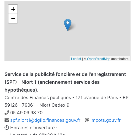
+
−
Leaflet
| ©
OpenStreetMap
contributors
Service de la publicité foncière et de l'enregistrement
(SPF) - Niort 1 (anciennement service des
hypothèques).
Centre des Finances publiques - 171 avenue de Paris - BP
59126 - 79061 - Niort Cedex 9
Téléphone
05 49 09 98 70
Adresse
Site
spf.niort1@dgfip.finances.gouv.fr
impots.gouv.fr
e-
web
Horaires d'ouverture :
mail