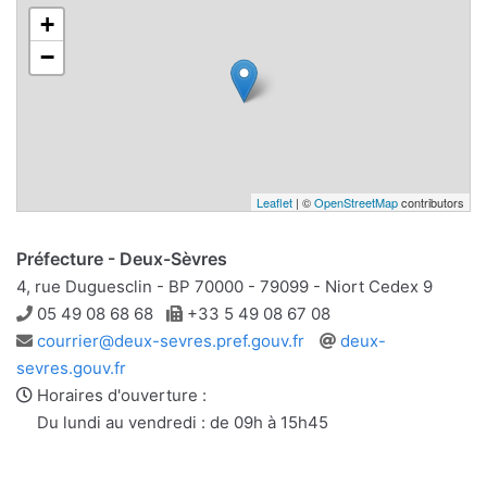
+
−
Leaflet
| ©
OpenStreetMap
contributors
Préfecture - Deux-Sèvres
4, rue Duguesclin - BP 70000 - 79099 - Niort Cedex 9
Téléphone
Télécopie
05 49 08 68 68
+33 5 49 08 67 08
Adresse
Site
courrier@deux-sevres.pref.gouv.fr
deux-
e-
web
sevres.gouv.fr
mail
Horaires d'ouverture :
Du lundi au vendredi : de 09h à 15h45