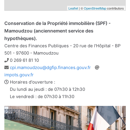
Leaflet
| ©
OpenStreetMap
contributors
Conservation de la Propriété immobilière (SPF) -
Mamoudzou (anciennement service des
hypothèques).
Centre des Finances Publiques - 20 rue de l'Hôpital - BP
501 - 97600 - Mamoudzou
Téléphone
0 269 61 81 10
Adresse
Site
cpi.mamoudzou@dgfip.finances.gouv.fr
e-
web
impots.gouv.fr
mail
Horaires d'ouverture :
Du lundi au jeudi : de 07h30 à 12h30
Le vendredi : de 07h30 à 11h30