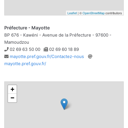
Leaflet
| ©
OpenStreetMap
contributors
Préfecture - Mayotte
BP 676 - Kawéni - Avenue de la Préfecture - 97600 -
Mamoudzou
Téléphone
Télécopie
02 69 63 50 00
02 69 60 18 89
Adresse
Site
mayotte.pref.gouv.fr/Contactez-nous
e-
web
mayotte.pref.gouv.fr/
mail
+
−