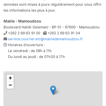
données sont mises à jours régulièrement pour vous offrir
les informations les plus à jour.
Mairie - Mamoudzou
Boulevard Halidi-Selemani - BP 01 - 97600 - Mamoudzou
Téléphone
Télécopie
+262 2 69 63 91 00
+262 2 69 63 91 34
Adresse
service.courrier.etc@mairiedemamoudzou.fr
e-
Horaires d'ouverture :
mail
Le vendredi : de 08h à 11h
Du lundi au jeudi : de 07h30 à 17h
+
−