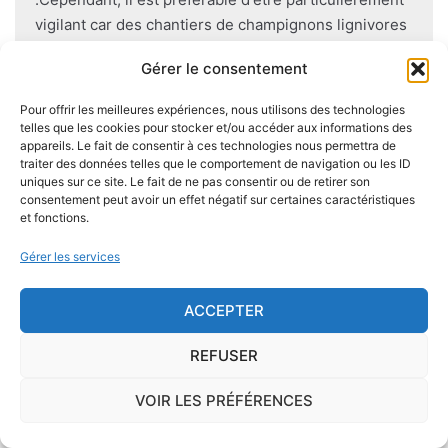
vigilant car des chantiers de champignons lignivores
existent dans de nombreuses communes partout en
Gérer le consentement
France, en particulier dans le Finistère ou à Paris.
Pour offrir les meilleures expériences, nous utilisons des technologies
Pour éviter l'apparition et la prolifération de mérule
telles que les cookies pour stocker et/ou accéder aux informations des
appareils. Le fait de consentir à ces technologies nous permettra de
dans un logement contenant du bois, des règles sont
traiter des données telles que le comportement de navigation ou les ID
à respecter lors de la construction de celui-ci.
uniques sur ce site. Le fait de ne pas consentir ou de retirer son
Utiliser des bois secs, éviter autant que possible le
consentement peut avoir un effet négatif sur certaines caractéristiques
et fonctions.
contact direct entre le bois et le sol
, s'assurer de
l'étanchéité des façades et toitures ou encore
Gérer les services
prévoir des aérations en sous-sol limitent les risques
majeurs d'apparition de champignons lignivores.
ACCEPTER
REFUSER
VOIR LES PRÉFÉRENCES
Je demande le descriptif des
risques pour ma ville