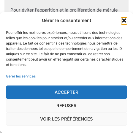
Pour éviter l'apparition et la prolifération de mérule
dans un logement contenant du bois, des règles sont
Gérer le consentement
à respecter lors de la construction de celui-ci.
Utiliser des bois secs, éviter autant que possible le
Pour offrir les meilleures expériences, nous utilisons des technologies
telles que les cookies pour stocker et/ou accéder aux informations des
contact direct entre le bois et le sol
, s'assurer de
appareils. Le fait de consentir à ces technologies nous permettra de
l'étanchéité des façades et toitures ou encore
traiter des données telles que le comportement de navigation ou les ID
prévoir des aérations en sous-sol limitent les risques
uniques sur ce site. Le fait de ne pas consentir ou de retirer son
consentement peut avoir un effet négatif sur certaines caractéristiques
majeurs d'apparition de champignons lignivores.
et fonctions.
Gérer les services
ACCEPTER
Je demande le descriptif des
risques pour ma ville
REFUSER
VOIR LES PRÉFÉRENCES