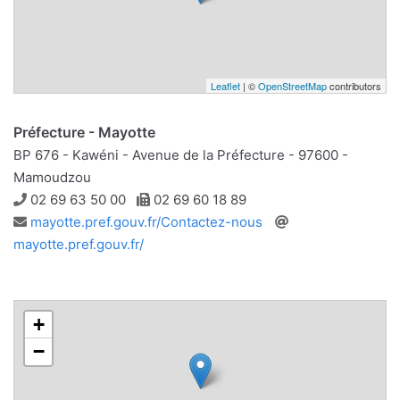
Leaflet
| ©
OpenStreetMap
contributors
Préfecture - Mayotte
BP 676 - Kawéni - Avenue de la Préfecture - 97600 -
Mamoudzou
Téléphone
Télécopie
02 69 63 50 00
02 69 60 18 89
Adresse
Site
mayotte.pref.gouv.fr/Contactez-nous
e-
web
mayotte.pref.gouv.fr/
mail
+
−