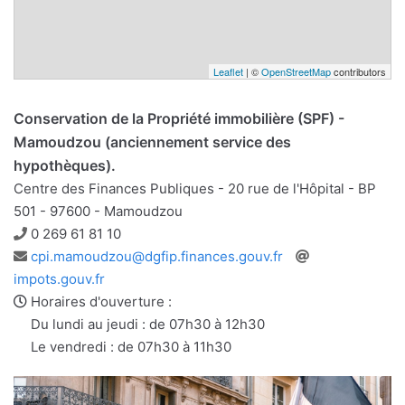
Leaflet
| ©
OpenStreetMap
contributors
Conservation de la Propriété immobilière (SPF) -
Mamoudzou (anciennement service des
hypothèques).
Centre des Finances Publiques - 20 rue de l'Hôpital - BP
501 - 97600 - Mamoudzou
Téléphone
0 269 61 81 10
Adresse
Site
cpi.mamoudzou@dgfip.finances.gouv.fr
e-
web
impots.gouv.fr
mail
Horaires d'ouverture :
Du lundi au jeudi : de 07h30 à 12h30
Le vendredi : de 07h30 à 11h30