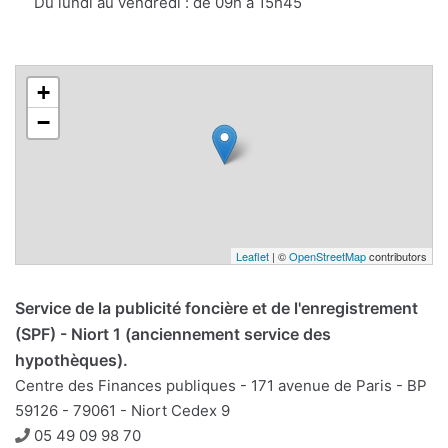
Du lundi au vendredi : de 09h à 15h45
+
−
Leaflet
| ©
OpenStreetMap
contributors
Service de la publicité foncière et de l'enregistrement
(SPF) - Niort 1 (anciennement service des
hypothèques).
Centre des Finances publiques - 171 avenue de Paris - BP
59126 - 79061 - Niort Cedex 9
Téléphone
05 49 09 98 70