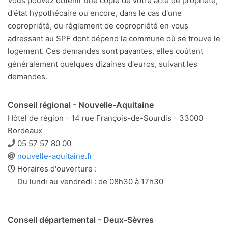
Vous pouvez obtenir une copie de votre acte de propriété,
d'état hypothécaire ou encore, dans le cas d'une
copropriété, du réglement de copropriété en vous
adressant au SPF dont dépend la commune où se trouve le
logement. Ces demandes sont payantes, elles coûtent
généralement quelques dizaines d'euros, suivant les
demandes.
Conseil régional - Nouvelle-Aquitaine
Hôtel de région - 14 rue François-de-Sourdis - 33000 -
Bordeaux
Téléphone
05 57 57 80 00
Site
nouvelle-aquitaine.fr
web
Horaires d'ouverture :
Du lundi au vendredi : de 08h30 à 17h30
Conseil départemental - Deux-Sèvres