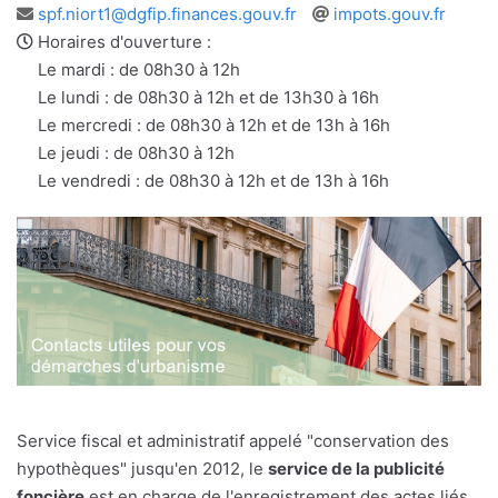
Adresse
Site
spf.niort1@dgfip.finances.gouv.fr
impots.gouv.fr
e-
web
Horaires d'ouverture :
mail
Le mardi : de 08h30 à 12h
Le lundi : de 08h30 à 12h et de 13h30 à 16h
Le mercredi : de 08h30 à 12h et de 13h à 16h
Le jeudi : de 08h30 à 12h
Le vendredi : de 08h30 à 12h et de 13h à 16h
Service fiscal et administratif appelé "conservation des
hypothèques" jusqu'en 2012, le
service de la publicité
foncière
est en charge de l'enregistrement des actes liés