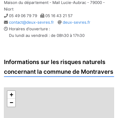
Maison du département - Mail Lucie-Aubrac - 79000 -
Niort
Téléphone
Télécopie
05 49 06 79 79
05 16 43 21 57
Adresse
Site
contact@deux-sevres.fr
deux-sevres.fr
e-
web
Horaires d'ouverture :
mail
Du lundi au vendredi : de 08h30 à 17h30
Informations sur les risques naturels
concernant la commune de Montravers
+
−