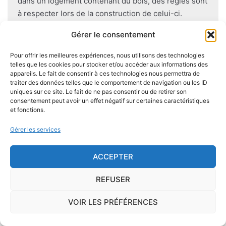
dans un logement contenant du bois, des règles sont
à respecter lors de la construction de celui-ci.
Utiliser des bois secs, éviter autant que possible le
Gérer le consentement
contact direct entre le bois et le sol
, s'assurer de
l'étanchéité des façades et toitures ou encore
Pour offrir les meilleures expériences, nous utilisons des technologies
prévoir des aérations en sous-sol limitent les risques
telles que les cookies pour stocker et/ou accéder aux informations des
appareils. Le fait de consentir à ces technologies nous permettra de
majeurs d'apparition de champignons lignivores.
traiter des données telles que le comportement de navigation ou les ID
uniques sur ce site. Le fait de ne pas consentir ou de retirer son
consentement peut avoir un effet négatif sur certaines caractéristiques
et fonctions.
Je demande le descriptif des
Gérer les services
risques pour ma ville
ACCEPTER
REFUSER
VOIR LES PRÉFÉRENCES
Le risque Radon
La commune de Montravers se trouve dans une