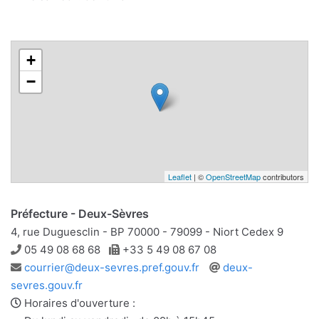
+
−
Leaflet
| ©
OpenStreetMap
contributors
Préfecture - Deux-Sèvres
4, rue Duguesclin - BP 70000 - 79099 - Niort Cedex 9
Téléphone
Télécopie
05 49 08 68 68
+33 5 49 08 67 08
Adresse
Site
courrier@deux-sevres.pref.gouv.fr
deux-
e-
web
sevres.gouv.fr
mail
Horaires d'ouverture :