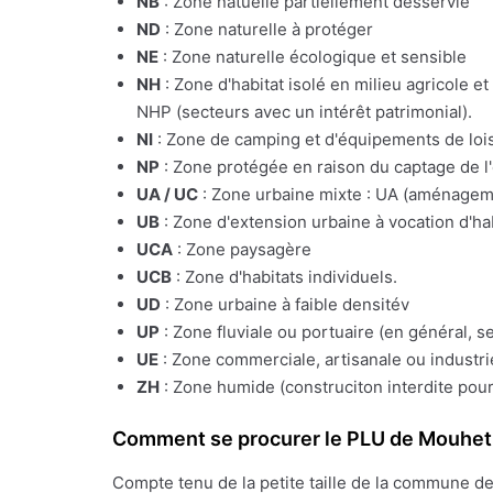
NB
: Zone natuelle partiellement desservie
ND
: Zone naturelle à protéger
NE
: Zone naturelle écologique et sensible
NH
: Zone d'habitat isolé en milieu agricole e
NHP (secteurs avec un intérêt patrimonial).
NI
: Zone de camping et d'équipements de lois
NP
: Zone protégée en raison du captage de l
UA / UC
: Zone urbaine mixte : UA (aménagemen
UB
: Zone d'extension urbaine à vocation d'ha
UCA
: Zone paysagère
UCB
: Zone d'habitats individuels.
UD
: Zone urbaine à faible densitév
UP
: Zone fluviale ou portuaire (en général, s
UE
: Zone commerciale, artisanale ou industrie
ZH
: Zone humide (construciton interdite pour
Comment se procurer le PLU de Mouhet
Compte tenu de la petite taille de la commune d