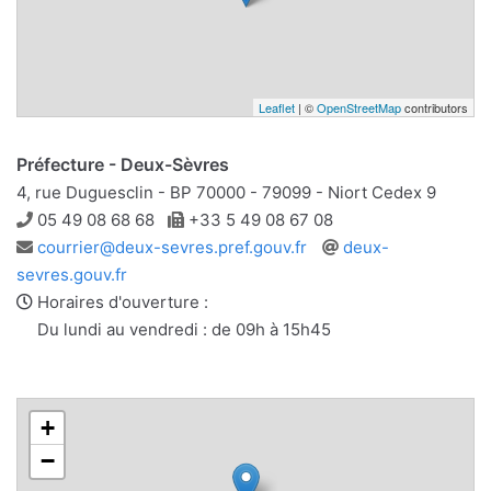
Leaflet
| ©
OpenStreetMap
contributors
Préfecture - Deux-Sèvres
4, rue Duguesclin - BP 70000 - 79099 - Niort Cedex 9
Téléphone
Télécopie
05 49 08 68 68
+33 5 49 08 67 08
Adresse
Site
courrier@deux-sevres.pref.gouv.fr
deux-
e-
web
sevres.gouv.fr
mail
Horaires d'ouverture :
Du lundi au vendredi : de 09h à 15h45
+
−