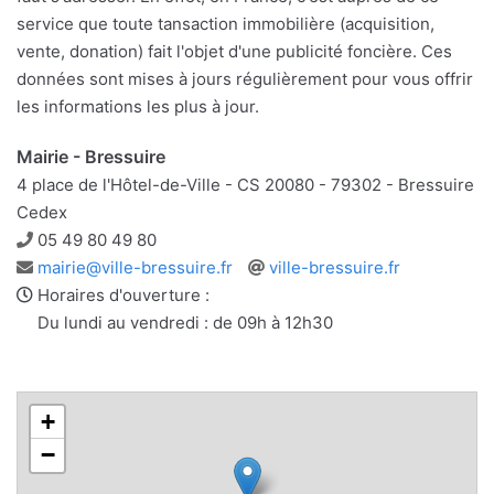
service que toute tansaction immobilière (acquisition,
vente, donation) fait l'objet d'une publicité foncière. Ces
données sont mises à jours régulièrement pour vous offrir
les informations les plus à jour.
Mairie - Bressuire
4 place de l'Hôtel-de-Ville - CS 20080 - 79302 - Bressuire
Cedex
Téléphone
05 49 80 49 80
Adresse
Site
mairie@ville-bressuire.fr
ville-bressuire.fr
e-
web
Horaires d'ouverture :
mail
Du lundi au vendredi : de 09h à 12h30
+
−