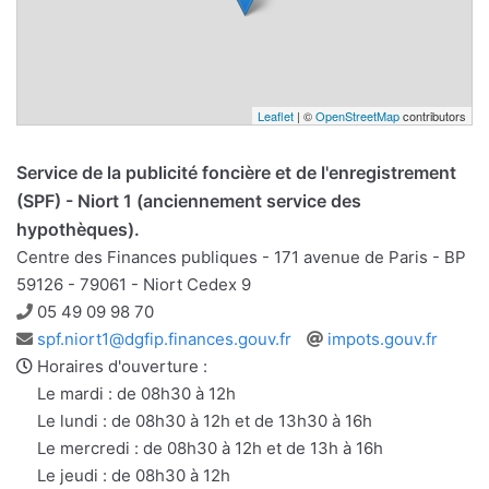
Leaflet
| ©
OpenStreetMap
contributors
Service de la publicité foncière et de l'enregistrement
(SPF) - Niort 1 (anciennement service des
hypothèques).
Centre des Finances publiques - 171 avenue de Paris - BP
59126 - 79061 - Niort Cedex 9
Téléphone
05 49 09 98 70
Adresse
Site
spf.niort1@dgfip.finances.gouv.fr
impots.gouv.fr
e-
web
Horaires d'ouverture :
mail
Le mardi : de 08h30 à 12h
Le lundi : de 08h30 à 12h et de 13h30 à 16h
Le mercredi : de 08h30 à 12h et de 13h à 16h
Le jeudi : de 08h30 à 12h