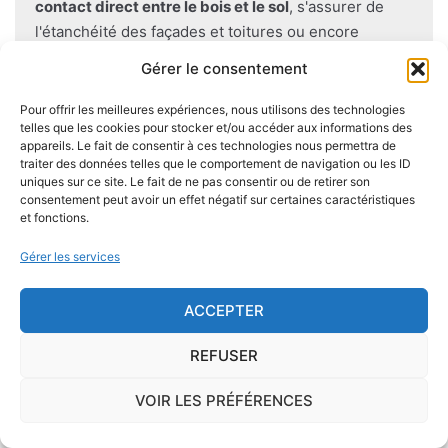
contact direct entre le bois et le sol
, s'assurer de
l'étanchéité des façades et toitures ou encore
prévoir des aérations en sous-sol limitent les risques
Gérer le consentement
majeurs d'apparition de champignons lignivores.
Pour offrir les meilleures expériences, nous utilisons des technologies
telles que les cookies pour stocker et/ou accéder aux informations des
appareils. Le fait de consentir à ces technologies nous permettra de
traiter des données telles que le comportement de navigation ou les ID
uniques sur ce site. Le fait de ne pas consentir ou de retirer son
Je demande le descriptif des
consentement peut avoir un effet négatif sur certaines caractéristiques
risques pour ma ville
et fonctions.
Gérer les services
ACCEPTER
Le risque Radon
REFUSER
La commune de Bressuire se trouve dans une
VOIR LES PRÉFÉRENCES
zone de
concentration de radon de 3
, ce qui est
considéré comme
élevé
.