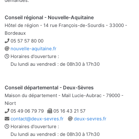
demandes.
Conseil régional - Nouvelle-Aquitaine
Hôtel de région - 14 rue François-de-Sourdis - 33000 -
Bordeaux
Téléphone
05 57 57 80 00
Site
nouvelle-aquitaine.fr
web
Horaires d'ouverture :
Du lundi au vendredi : de 08h30 à 17h30
Conseil départemental - Deux-Sèvres
Maison du département - Mail Lucie-Aubrac - 79000 -
Niort
Téléphone
Télécopie
05 49 06 79 79
05 16 43 21 57
Adresse
Site
contact@deux-sevres.fr
deux-sevres.fr
e-
web
Horaires d'ouverture :
mail
Du lundi au vendredi : de 08h30 à 17h30