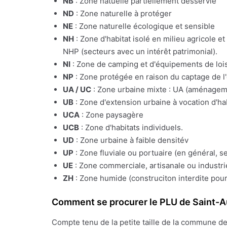
NB
: Zone natuelle partiellement desservie
ND
: Zone naturelle à protéger
NE
: Zone naturelle écologique et sensible
NH
: Zone d'habitat isolé en milieu agricole e
NHP (secteurs avec un intérêt patrimonial).
NI
: Zone de camping et d'équipements de lois
NP
: Zone protégée en raison du captage de l
UA / UC
: Zone urbaine mixte : UA (aménagemen
UB
: Zone d'extension urbaine à vocation d'ha
UCA
: Zone paysagère
UCB
: Zone d'habitats individuels.
UD
: Zone urbaine à faible densitév
UP
: Zone fluviale ou portuaire (en général, s
UE
: Zone commerciale, artisanale ou industrie
ZH
: Zone humide (construciton interdite pour
Comment se procurer le PLU de Saint-A
Compte tenu de la petite taille de la commune d