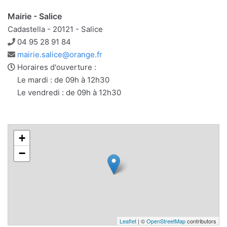
Mairie - Salice
Cadastella - 20121 - Salice
Téléphone
04 95 28 91 84
Adresse
mairie.salice@orange.fr
e-
Horaires d'ouverture :
mail
Le mardi : de 09h à 12h30
Le vendredi : de 09h à 12h30
+
−
Leaflet
| ©
OpenStreetMap
contributors