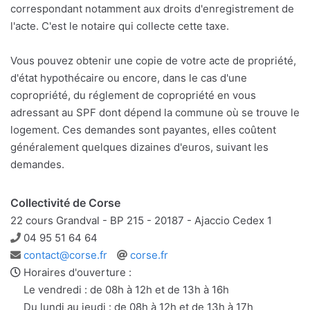
correspondant notamment aux droits d'enregistrement de
l'acte. C'est le notaire qui collecte cette taxe.
Vous pouvez obtenir une copie de votre acte de propriété,
d'état hypothécaire ou encore, dans le cas d'une
copropriété, du réglement de copropriété en vous
adressant au SPF dont dépend la commune où se trouve le
logement. Ces demandes sont payantes, elles coûtent
généralement quelques dizaines d'euros, suivant les
demandes.
Collectivité de Corse
22 cours Grandval - BP 215 - 20187 - Ajaccio Cedex 1
Téléphone
04 95 51 64 64
Adresse
Site
contact@corse.fr
corse.fr
e-
web
Horaires d'ouverture :
mail
Le vendredi : de 08h à 12h et de 13h à 16h
Du lundi au jeudi : de 08h à 12h et de 13h à 17h