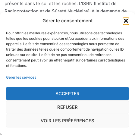
présents dans le sol et les roches. L'ISRN (Institut de
Radioprotection et de Sûreté Nucléaire), à la demande de
l'Autorité de Sûreté Nucléaire, a cartographié le territoire
Gérer le consentement
français en délimitant trois types de communes de
Pour offrir les meilleures expériences, nous utilisons des technologies
potentiel 1, 2 ou 3.
telles que les cookies pour stocker et/ou accéder aux informations des
appareils. Le fait de consentir à ces technologies nous permettra de
Sur le long terme, ce gaz peut favoriser l'apparition du
traiter des données telles que le comportement de navigation ou les ID
uniques sur ce site. Le fait de ne pas consentir ou de retirer son
cancer du poumon.
consentement peut avoir un effet négatif sur certaines caractéristiques
et fonctions.
Présent essentiellement dans les sols mais également, en
Gérer les services
concentration moindre, dans les matériaux de construction
et l'eau de distribution, le radon peut s'infiltrer à l'intérieur
ACCEPTER
d'une habitation par le passage des canalisations, les vides
sanitaires, les caves, etc.
REFUSER
Il existe des
dispositifs spécifiques
, qui coûtent
VOIR LES PRÉFÉRENCES
généralement quelques dizaines d'euros, permettant de
mesurer la concentration en radon dans son habitation. Il