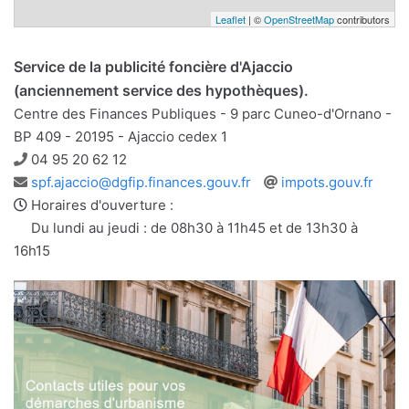
Leaflet
| ©
OpenStreetMap
contributors
Service de la publicité foncière d'Ajaccio
(anciennement service des hypothèques).
Centre des Finances Publiques - 9 parc Cuneo-d'Ornano -
BP 409 - 20195 - Ajaccio cedex 1
Téléphone
04 95 20 62 12
Adresse
Site
spf.ajaccio@dgfip.finances.gouv.fr
impots.gouv.fr
e-
web
Horaires d'ouverture :
mail
Du lundi au jeudi : de 08h30 à 11h45 et de 13h30 à
16h15