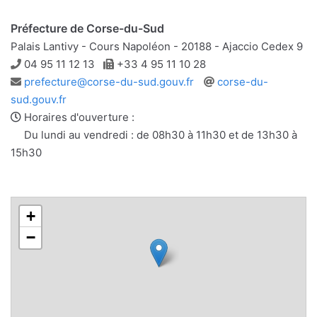
Préfecture de Corse-du-Sud
Palais Lantivy - Cours Napoléon - 20188 - Ajaccio Cedex 9
Téléphone
Télécopie
04 95 11 12 13
+33 4 95 11 10 28
Adresse
Site
prefecture@corse-du-sud.gouv.fr
corse-du-
e-
web
sud.gouv.fr
mail
Horaires d'ouverture :
Du lundi au vendredi : de 08h30 à 11h30 et de 13h30 à
15h30
+
−