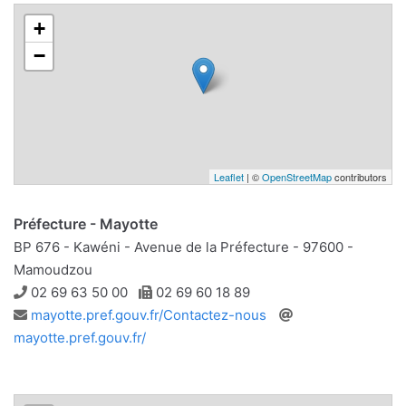
+
−
Leaflet
| ©
OpenStreetMap
contributors
Préfecture - Mayotte
BP 676 - Kawéni - Avenue de la Préfecture - 97600 -
Mamoudzou
Téléphone
Télécopie
02 69 63 50 00
02 69 60 18 89
Adresse
Site
mayotte.pref.gouv.fr/Contactez-nous
e-
web
mayotte.pref.gouv.fr/
mail