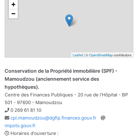
+
−
Leaflet
| ©
OpenStreetMap
contributors
Conservation de la Propriété immobilière (SPF) -
Mamoudzou (anciennement service des
hypothèques).
Centre des Finances Publiques - 20 rue de l'Hôpital - BP
501 - 97600 - Mamoudzou
Téléphone
0 269 61 81 10
Adresse
Site
cpi.mamoudzou@dgfip.finances.gouv.fr
e-
web
impots.gouv.fr
mail
Horaires d'ouverture :