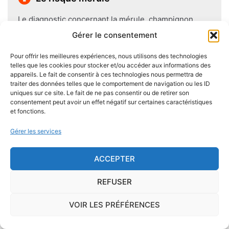
Le diagnostic concernant la mérule, champignon
lignivore n'est pas obligatoire pour la vente d'un bien
Gérer le consentement
immobilier hormis dans 20 communes du Finistère
Pour offrir les meilleures expériences, nous utilisons des technologies
.Cependant, il est préférable d'être particulièrement
telles que les cookies pour stocker et/ou accéder aux informations des
vigilant car des chantiers de champignons lignivores
appareils. Le fait de consentir à ces technologies nous permettra de
existent dans de nombreuses communes partout en
traiter des données telles que le comportement de navigation ou les ID
uniques sur ce site. Le fait de ne pas consentir ou de retirer son
France, en particulier dans le Finistère ou à Paris.
consentement peut avoir un effet négatif sur certaines caractéristiques
et fonctions.
Pour éviter l'apparition et la prolifération de mérule
Gérer les services
dans un logement contenant du bois, des règles sont
à respecter lors de la construction de celui-ci.
ACCEPTER
Utiliser des bois secs, éviter autant que possible le
contact direct entre le bois et le sol
, s'assurer de
REFUSER
l'étanchéité des façades et toitures ou encore
prévoir des aérations en sous-sol limitent les risques
VOIR LES PRÉFÉRENCES
majeurs d'apparition de champignons lignivores.