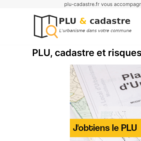
plu-cadastre.fr vous accompagne
Aller
au
contenu
PLU, cadastre et risques 