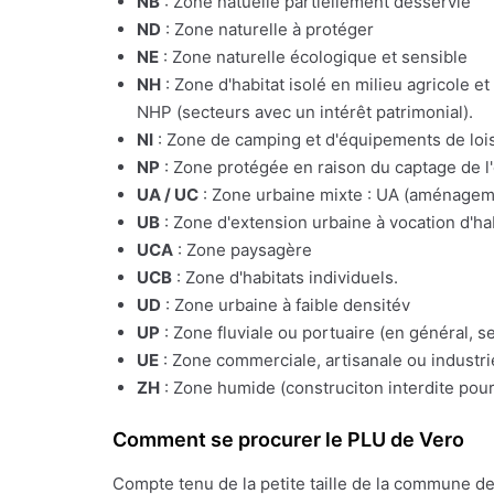
NB
: Zone natuelle partiellement desservie
ND
: Zone naturelle à protéger
NE
: Zone naturelle écologique et sensible
NH
: Zone d'habitat isolé en milieu agricole e
NHP (secteurs avec un intérêt patrimonial).
NI
: Zone de camping et d'équipements de lois
NP
: Zone protégée en raison du captage de l
UA / UC
: Zone urbaine mixte : UA (aménagemen
UB
: Zone d'extension urbaine à vocation d'ha
UCA
: Zone paysagère
UCB
: Zone d'habitats individuels.
UD
: Zone urbaine à faible densitév
UP
: Zone fluviale ou portuaire (en général, s
UE
: Zone commerciale, artisanale ou industrie
ZH
: Zone humide (construciton interdite pour
Comment se procurer le PLU de Vero
Compte tenu de la petite taille de la commune d