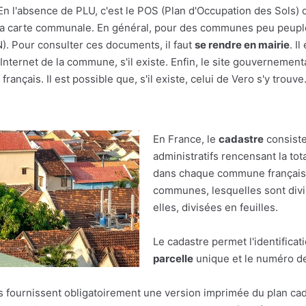
En l'absence de PLU, c'est le POS (Plan d'Occupation des Sols) q
r à la carte communale. En général, pour des communes peu peupl
(N). Pour consulter ces documents, il faut
se rendre en mairie
. I
nternet de la commune, s'il existe. Enfin, le site gouvernement
rançais. Il est possible que, s'il existe, celui de Vero s'y trouve
En France, le
cadastre
consiste
administratifs rencensant la tot
dans chaque commune française.
communes, lesquelles sont divis
elles, divisées en feuilles.
Le cadastre permet l'identificat
parcelle
unique et le numéro de 
res fournissent obligatoirement une version imprimée du plan cad