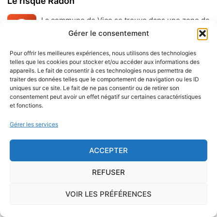
Le risque Radon
La commune de Vico se trouve dans une zone de
concentration de radon de 3
, ce qui est
Gérer le consentement
considéré comme
élevé
.
Pour offrir les meilleures expériences, nous utilisons des technologies
telles que les cookies pour stocker et/ou accéder aux informations des
Certains territoires français présentent une
concentration
appareils. Le fait de consentir à ces technologies nous permettra de
traiter des données telles que le comportement de navigation ou les ID
importante de radon
, gaz radioactif issu de la
uniques sur ce site. Le fait de ne pas consentir ou de retirer son
désintégration du radium et de l'uranium, deux éléments
consentement peut avoir un effet négatif sur certaines caractéristiques
présents dans le sol et les roches. L'ISRN (Institut de
et fonctions.
Radioprotection et de Sûreté Nucléaire), à la demande de
Gérer les services
l'Autorité de Sûreté Nucléaire, a cartographié le territoire
français en délimitant trois types de communes de
ACCEPTER
potentiel 1, 2 ou 3.
REFUSER
Sur le long terme, ce gaz peut favoriser l'apparition du
cancer du poumon.
VOIR LES PRÉFÉRENCES
Présent essentiellement dans les sols mais également, en