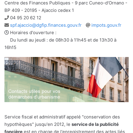
Centre des Finances Publiques - 9 parc Cuneo-d'Ornano -
BP 409 - 20195 - Ajaccio cedex 1
Téléphone
04 95 20 62 12
Adresse
Site
spf.ajaccio@dgfip.finances.gouv.fr
impots.gouv.fr
e-
web
Horaires d'ouverture :
mail
Du lundi au jeudi : de 08h30 à 11h45 et de 13h30 à
16h15
Service fiscal et administratif appelé "conservation des
hypothèques" jusqu'en 2012, le
service de la publicité
foncière
est en charge de l'enregistrement des actes liés