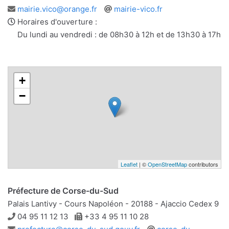
Adresse
Site
mairie.vico@orange.fr
mairie-vico.fr
e-
web
Horaires d'ouverture :
mail
Du lundi au vendredi : de 08h30 à 12h et de 13h30 à 17h
+
−
Leaflet
| ©
OpenStreetMap
contributors
Préfecture de Corse-du-Sud
Palais Lantivy - Cours Napoléon - 20188 - Ajaccio Cedex 9
Téléphone
Télécopie
04 95 11 12 13
+33 4 95 11 10 28
Adresse
Site