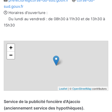
prefecture@corse-du-sud.gouv.fr
corse-du-
e-
web
sud.gouv.fr
mail
Horaires d'ouverture :
Du lundi au vendredi : de 08h30 à 11h30 et de 13h30 à
15h30
+
−
Leaflet
| ©
OpenStreetMap
contributors
Service de la publicité foncière d'Ajaccio
(anciennement service des hypothèques).