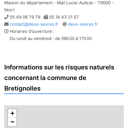
Maison du département - Mail Lucie-Aubrac - 79000 -
Niort
Téléphone
Télécopie
05 49 06 79 79
05 16 43 21 57
Adresse
Site
contact@deux-sevres.fr
deux-sevres.fr
e-
web
Horaires d'ouverture :
mail
Du lundi au vendredi : de 08h30 à 17h30
Informations sur les risques naturels
concernant la commune de
Bretignolles
+
−