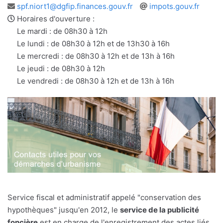
Adresse
Site
spf.niort1@dgfip.finances.gouv.fr
impots.gouv.fr
e-
web
Horaires d'ouverture :
mail
Le mardi : de 08h30 à 12h
Le lundi : de 08h30 à 12h et de 13h30 à 16h
Le mercredi : de 08h30 à 12h et de 13h à 16h
Le jeudi : de 08h30 à 12h
Le vendredi : de 08h30 à 12h et de 13h à 16h
Service fiscal et administratif appelé "conservation des
hypothèques" jusqu'en 2012, le
service de la publicité
foncière
est en charge de l'enregistrement des actes liés