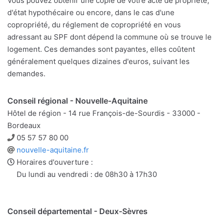
Vous pouvez obtenir une copie de votre acte de propriété,
d'état hypothécaire ou encore, dans le cas d'une
copropriété, du réglement de copropriété en vous
adressant au SPF dont dépend la commune où se trouve le
logement. Ces demandes sont payantes, elles coûtent
généralement quelques dizaines d'euros, suivant les
demandes.
Conseil régional - Nouvelle-Aquitaine
Hôtel de région - 14 rue François-de-Sourdis - 33000 -
Bordeaux
Téléphone
05 57 57 80 00
Site
nouvelle-aquitaine.fr
web
Horaires d'ouverture :
Du lundi au vendredi : de 08h30 à 17h30
Conseil départemental - Deux-Sèvres