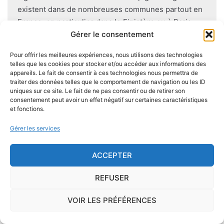
existent dans de nombreuses communes partout en
France, en particulier dans le Finistère ou à Paris.
Gérer le consentement
Pour éviter l'apparition et la prolifération de mérule
Pour offrir les meilleures expériences, nous utilisons des technologies
dans un logement contenant du bois, des règles sont
telles que les cookies pour stocker et/ou accéder aux informations des
à respecter lors de la construction de celui-ci.
appareils. Le fait de consentir à ces technologies nous permettra de
traiter des données telles que le comportement de navigation ou les ID
Utiliser des bois secs, éviter autant que possible le
uniques sur ce site. Le fait de ne pas consentir ou de retirer son
contact direct entre le bois et le sol
, s'assurer de
consentement peut avoir un effet négatif sur certaines caractéristiques
l'étanchéité des façades et toitures ou encore
et fonctions.
prévoir des aérations en sous-sol limitent les risques
Gérer les services
majeurs d'apparition de champignons lignivores.
ACCEPTER
REFUSER
Je demande le descriptif des
risques pour ma ville
VOIR LES PRÉFÉRENCES