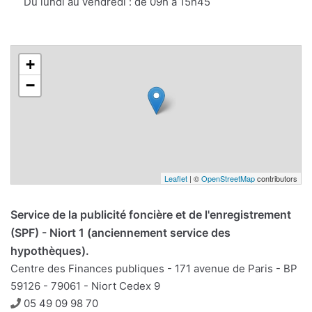
Du lundi au vendredi : de 09h à 15h45
+
−
Leaflet
| ©
OpenStreetMap
contributors
Service de la publicité foncière et de l'enregistrement
(SPF) - Niort 1 (anciennement service des
hypothèques).
Centre des Finances publiques - 171 avenue de Paris - BP
59126 - 79061 - Niort Cedex 9
Téléphone
05 49 09 98 70