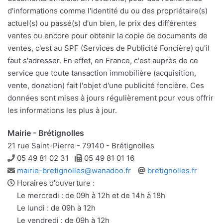
d'informations comme l'identité du ou des propriétaire(s)
actuel(s) ou passé(s) d'un bien, le prix des différentes
ventes ou encore pour obtenir la copie de documents de
ventes, c'est au SPF (Services de Publicité Foncière) qu'il
faut s'adresser. En effet, en France, c'est auprès de ce
service que toute tansaction immobilière (acquisition,
vente, donation) fait l'objet d'une publicité foncière. Ces
données sont mises à jours régulièrement pour vous offrir
les informations les plus à jour.
Mairie - Brétignolles
21 rue Saint-Pierre - 79140 - Brétignolles
Téléphone
Télécopie
05 49 81 02 31
05 49 81 01 16
Adresse
Site
mairie-bretignolles@wanadoo.fr
bretignolles.fr
e-
web
Horaires d'ouverture :
mail
Le mercredi : de 09h à 12h et de 14h à 18h
Le lundi : de 09h à 12h
Le vendredi : de 09h à 12h