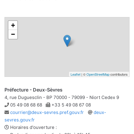
+
−
Leaflet
| ©
OpenStreetMap
contributors
Préfecture - Deux-Sèvres
4, rue Duguesclin - BP 70000 - 79099 - Niort Cedex 9
Téléphone
Télécopie
05 49 08 68 68
+33 5 49 08 67 08
Adresse
Site
courrier@deux-sevres.pref.gouv.fr
deux-
e-
web
sevres.gouv.fr
mail
Horaires d'ouverture :